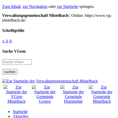
Zum Inhalt
,
zur Navigation
oder
zur Startseite
springen.
Verwaltungsgemeinschaft Mistelbach
| Online: https://www.vg-
mistelbach.de/
Schriftgröße
A
A
A
Suche VGem
suchen
Startseite
Aktuelles