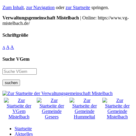
Zum Inhalt
,
zur Navigation
oder
zur Startseite
springen.
Verwaltungsgemeinschaft Mistelbach
| Online: https://www.vg-
mistelbach.de/
Schriftgröße
A
A
A
Suche VGem
suchen
Startseite
Aktuelles