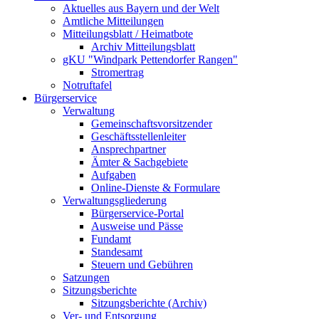
Aktuelles aus Bayern und der Welt
Amtliche Mitteilungen
Mitteilungsblatt / Heimatbote
Archiv Mitteilungsblatt
gKU "Windpark Pettendorfer Rangen"
Stromertrag
Notruftafel
Bürgerservice
Verwaltung
Gemeinschaftsvorsitzender
Geschäftsstellenleiter
Ansprechpartner
Ämter & Sachgebiete
Aufgaben
Online-Dienste & Formulare
Verwaltungsgliederung
Bürgerservice-Portal
Ausweise und Pässe
Fundamt
Standesamt
Steuern und Gebühren
Satzungen
Sitzungsberichte
Sitzungsberichte (Archiv)
Ver- und Entsorgung