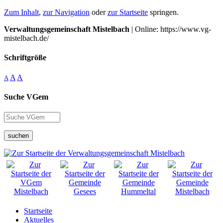
Zum Inhalt
,
zur Navigation
oder
zur Startseite
springen.
Verwaltungsgemeinschaft Mistelbach
| Online: https://www.vg-
mistelbach.de/
Schriftgröße
A
A
A
Suche VGem
suchen
Startseite
Aktuelles