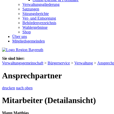
Verwaltungsgliederung
Satzungen
Sitzungsberichte
Ver- und Entsorgung
Behördenverzeichnis
Wahlergebnisse
Shop
Über uns
Mitgliedsgemeinden
Sie sind hier:
Verwaltungsgemeinschaft
>
Bürgerservice
>
Verwaltung
>
Ansprechp
Ansprechpartner
drucken
nach oben
Mitarbeiter (Detailansicht)
Mann Matthias