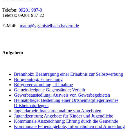
Telefon:
09201 987-0
Telefax: 09201 987-22
E-Mail:
mann@vg-mistelbach.bayern.de
Aufgaben:
Brennholz; Beantragung einer Erlaubnis zur Selbstwerbung
Bürgerantrag; Einreichung
Bürgerversammlung; Teilnahme
Gemeindeeigene Gegenstände; Verleih
Gewerbeansiedlung; Ausweis von Gewerbegebieten
Heimatpflege; Bestellung einer Ortsheimatpflegerin/eines
Ortsheimatpflegers
Jugendarbeit; Inanspruchnahme von Angeboten
Jugendzentrum; Angebote für Kinder und Jugendliche
Kommunale Auszeichnung; Ehrung durch die Gemeinde
Kommunale Ferienangebote; Informationen und Anmeldung