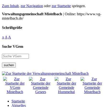
Zum Inhalt
,
zur Navigation
oder
zur Startseite
springen.
Verwaltungsgemeinschaft Mistelbach
| Online: https://www.vg-
mistelbach.de/
Schriftgröße
A
A
A
Suche VGem
suchen
Startseite
Aktuelles