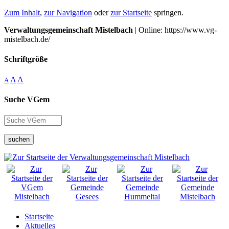
Zum Inhalt
,
zur Navigation
oder
zur Startseite
springen.
Verwaltungsgemeinschaft Mistelbach
| Online: https://www.vg-
mistelbach.de/
Schriftgröße
A
A
A
Suche VGem
suchen
Startseite
Aktuelles