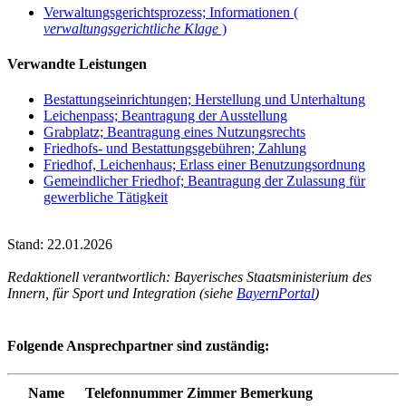
Verwaltungsgerichtsprozess; Informationen (
verwaltungsgerichtliche Klage
)
Verwandte Leistungen
Bestattungseinrichtungen; Herstellung und Unterhaltung
Leichenpass; Beantragung der Ausstellung
Grabplatz; Beantragung eines Nutzungsrechts
Friedhofs- und Bestattungsgebühren; Zahlung
Friedhof, Leichenhaus; Erlass einer Benutzungsordnung
Gemeindlicher Friedhof; Beantragung der Zulassung für
gewerbliche Tätigkeit
Stand: 22.01.2026
Redaktionell verantwortlich: Bayerisches Staatsministerium des
Innern, für Sport und Integration (siehe
BayernPortal
)
Folgende Ansprechpartner sind zuständig:
Name
Telefonnummer
Zimmer
Bemerkung