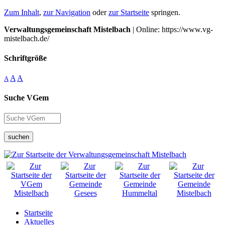
Zum Inhalt
,
zur Navigation
oder
zur Startseite
springen.
Verwaltungsgemeinschaft Mistelbach
| Online: https://www.vg-
mistelbach.de/
Schriftgröße
A
A
A
Suche VGem
suchen
Startseite
Aktuelles