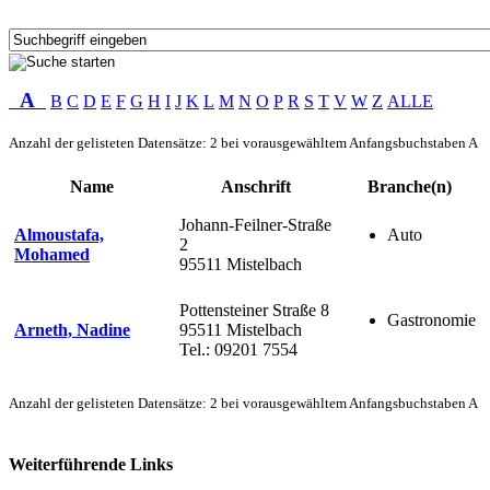
A
B
C
D
E
F
G
H
I
J
K
L
M
N
O
P
R
S
T
V
W
Z
ALLE
Anzahl der gelisteten Datensätze: 2 bei vorausgewähltem Anfangsbuchstaben A
Name
Anschrift
Branche(n)
Johann-Feilner-Straße
Almoustafa,
Auto
2
Mohamed
95511 Mistelbach
Pottensteiner Straße 8
Gastronomie
Arneth, Nadine
95511 Mistelbach
Tel.: 09201 7554
Anzahl der gelisteten Datensätze: 2 bei vorausgewähltem Anfangsbuchstaben A
Weiterführende Links