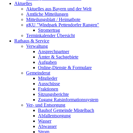
Aktuelles
Aktuelles aus Bayern und der Welt
Amtliche Mitteilungen
Mitteilungsblatt / Heimatbote
gKU "Windpark Pettendorfer Rangen"
Stromertrag
Terminkalender Übersicht
Rathaus & Service
Verwaltung
Ansprechpartner
Ämter & Sachgebiete
Aufgaben
Online-Dienste & Formulare
Gemeinderat
Mitglieder
Ausschüsse
Fraktionen
Sitzungsberichte
Zugang Ratsinformationssystem
Ver- und Entsorgung
Bauhof Gemeinde Mistelbach
Abfallentsorgung
Wasser
Abwasser
Strom