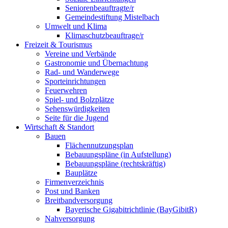
Seniorenbeauftragte/r
Gemeindestiftung Mistelbach
Umwelt und Klima
Klimaschutzbeauftrage/r
Freizeit & Tourismus
Vereine und Verbände
Gastronomie und Übernachtung
Rad- und Wanderwege
Sporteinrichtungen
Feuerwehren
Spiel- und Bolzplätze
Sehenswürdigkeiten
Seite für die Jugend
Wirtschaft & Standort
Bauen
Flächennutzungsplan
Bebauungspläne (in Aufstellung)
Bebauungspläne (rechtskräftig)
Bauplätze
Firmenverzeichnis
Post und Banken
Breitbandversorgung
Bayerische Gigabitrichtlinie (BayGibitR)
Nahversorgung