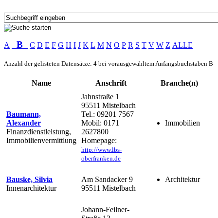
B
A
C
D
E
F
G
H
I
J
K
L
M
N
O
P
R
S
T
V
W
Z
ALLE
Anzahl der gelisteten Datensätze: 4 bei vorausgewähltem Anfangsbuchstaben B
Name
Anschrift
Branche(n)
Jahnstraße 1
95511 Mistelbach
Baumann,
Tel.: 09201 7567
Alexander
Mobil: 0171
Immobilien
Finanzdienstleistung,
2627800
Immobilienvermittlung
Homepage:
http://www.lbs-
oberfranken.de
Bauske, Silvia
Am Sandacker 9
Architektur
Innenarchitektur
95511 Mistelbach
Johann-Feilner-