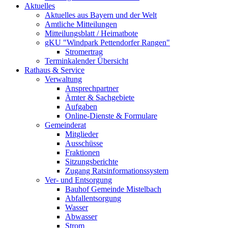
Aktuelles
Aktuelles aus Bayern und der Welt
Amtliche Mitteilungen
Mitteilungsblatt / Heimatbote
gKU "Windpark Pettendorfer Rangen"
Stromertrag
Terminkalender Übersicht
Rathaus & Service
Verwaltung
Ansprechpartner
Ämter & Sachgebiete
Aufgaben
Online-Dienste & Formulare
Gemeinderat
Mitglieder
Ausschüsse
Fraktionen
Sitzungsberichte
Zugang Ratsinformationssystem
Ver- und Entsorgung
Bauhof Gemeinde Mistelbach
Abfallentsorgung
Wasser
Abwasser
Strom