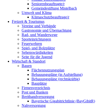
Seniorenbeauftragte/r
Gemeindestiftung Mistelbach
Umwelt und Klima
Klimaschutzbeauftrage/r
Freizeit & Tourismus
Vereine und Verbände
Gastronomie und Übernachtung
Rad- und Wanderwege
Sporteinrichtungen
Feuerwehren
Spiel- und Bolzplätze
Sehenswürdigkeiten
Seite für die Jugend
Wirtschaft & Standort
Bauen
Flächennutzungsplan
Bebauungspläne (in Aufstellung)
Bebauungspläne (rechtskräftig)
Bauplätze
Firmenverzeichnis
Post und Banken
Breitbandversorgung
Bayerische Gigabitrichtlinie (BayGibitR)
Nahversorgung