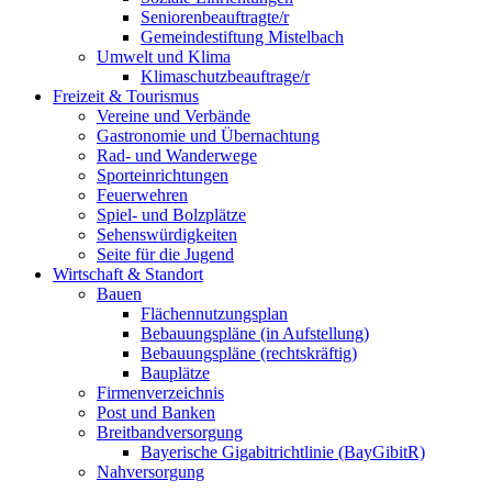
Seniorenbeauftragte/r
Gemeindestiftung Mistelbach
Umwelt und Klima
Klimaschutzbeauftrage/r
Freizeit & Tourismus
Vereine und Verbände
Gastronomie und Übernachtung
Rad- und Wanderwege
Sporteinrichtungen
Feuerwehren
Spiel- und Bolzplätze
Sehenswürdigkeiten
Seite für die Jugend
Wirtschaft & Standort
Bauen
Flächennutzungsplan
Bebauungspläne (in Aufstellung)
Bebauungspläne (rechtskräftig)
Bauplätze
Firmenverzeichnis
Post und Banken
Breitbandversorgung
Bayerische Gigabitrichtlinie (BayGibitR)
Nahversorgung