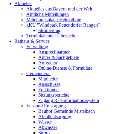
Aktuelles
Aktuelles aus Bayern und der Welt
Amtliche Mitteilungen
Mitteilungsblatt / Heimatbote
gKU "Windpark Pettendorfer Rangen"
Stromertrag
Terminkalender Übersicht
Rathaus & Service
Verwaltung
Ansprechpartner
Ämter & Sachgebiete
Aufgaben
Online-Dienste & Formulare
Gemeinderat
Mitglieder
Ausschüsse
Fraktionen
Sitzungsberichte
Zugang Ratsinformationssystem
Ver- und Entsorgung
Bauhof Gemeinde Mistelbach
Abfallentsorgung
Wasser
Abwasser
Strom