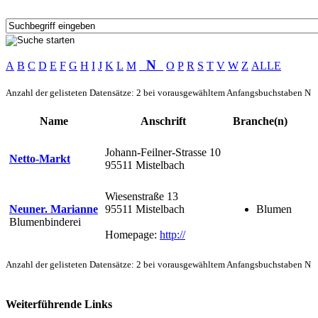
N
A
B
C
D
E
F
G
H
I
J
K
L
M
O
P
R
S
T
V
W
Z
ALLE
Anzahl der gelisteten Datensätze: 2 bei vorausgewähltem Anfangsbuchstaben N
Name
Anschrift
Branche(n)
Johann-Feilner-Strasse 10
Netto-Markt
95511 Mistelbach
Wiesenstraße 13
Neuner. Marianne
95511 Mistelbach
Blumen
Blumenbinderei
Homepage:
http://
Anzahl der gelisteten Datensätze: 2 bei vorausgewähltem Anfangsbuchstaben N
Weiterführende Links