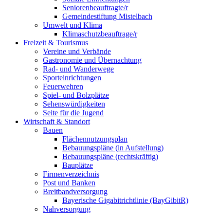
Seniorenbeauftragte/r
Gemeindestiftung Mistelbach
Umwelt und Klima
Klimaschutzbeauftrage/r
Freizeit & Tourismus
Vereine und Verbände
Gastronomie und Übernachtung
Rad- und Wanderwege
Sporteinrichtungen
Feuerwehren
Spiel- und Bolzplätze
Sehenswürdigkeiten
Seite für die Jugend
Wirtschaft & Standort
Bauen
Flächennutzungsplan
Bebauungspläne (in Aufstellung)
Bebauungspläne (rechtskräftig)
Bauplätze
Firmenverzeichnis
Post und Banken
Breitbandversorgung
Bayerische Gigabitrichtlinie (BayGibitR)
Nahversorgung