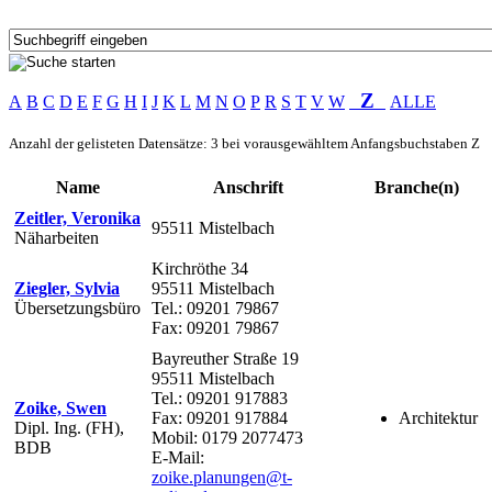
Z
A
B
C
D
E
F
G
H
I
J
K
L
M
N
O
P
R
S
T
V
W
ALLE
Anzahl der gelisteten Datensätze: 3 bei vorausgewähltem Anfangsbuchstaben Z
Name
Anschrift
Branche(n)
Zeitler, Veronika
95511 Mistelbach
Näharbeiten
Kirchröthe 34
Ziegler, Sylvia
95511 Mistelbach
Übersetzungsbüro
Tel.: 09201 79867
Fax: 09201 79867
Bayreuther Straße 19
95511 Mistelbach
Tel.: 09201 917883
Zoike, Swen
Fax: 09201 917884
Architektur
Dipl. Ing. (FH),
Mobil: 0179 2077473
BDB
E-Mail:
zoike.planungen@t-