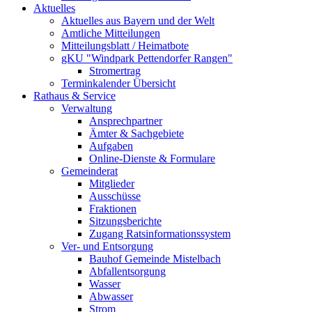
Aktuelles
Aktuelles aus Bayern und der Welt
Amtliche Mitteilungen
Mitteilungsblatt / Heimatbote
gKU "Windpark Pettendorfer Rangen"
Stromertrag
Terminkalender Übersicht
Rathaus & Service
Verwaltung
Ansprechpartner
Ämter & Sachgebiete
Aufgaben
Online-Dienste & Formulare
Gemeinderat
Mitglieder
Ausschüsse
Fraktionen
Sitzungsberichte
Zugang Ratsinformationssystem
Ver- und Entsorgung
Bauhof Gemeinde Mistelbach
Abfallentsorgung
Wasser
Abwasser
Strom