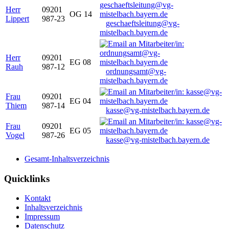
Herr
09201
OG 14
Lippert
987-23
geschaeftsleitung@vg-
mistelbach.bayern.de
Herr
09201
EG 08
Rauh
987-12
ordnungsamt@vg-
mistelbach.bayern.de
Frau
09201
EG 04
Thiem
987-14
kasse@vg-mistelbach.bayern.de
Frau
09201
EG 05
Vogel
987-26
kasse@vg-mistelbach.bayern.de
Gesamt-Inhaltsverzeichnis
Quicklinks
Kontakt
Inhaltsverzeichnis
Impressum
Datenschutz