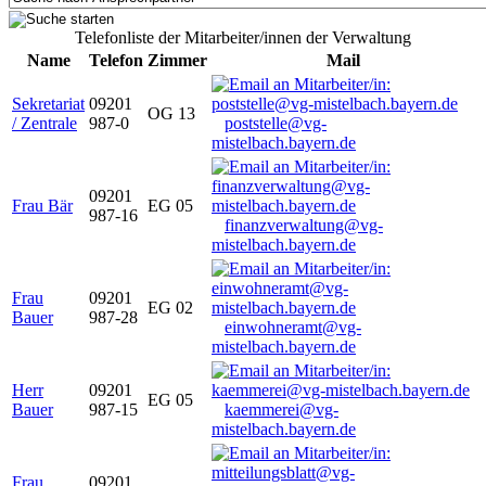
Telefonliste der Mitarbeiter/innen der Verwaltung
Name
Telefon
Zimmer
Mail
Sekretariat
09201
OG 13
/ Zentrale
987-0
poststelle@vg-
mistelbach.bayern.de
09201
Frau Bär
EG 05
987-16
finanzverwaltung@vg-
mistelbach.bayern.de
Frau
09201
EG 02
Bauer
987-28
einwohneramt@vg-
mistelbach.bayern.de
Herr
09201
EG 05
Bauer
987-15
kaemmerei@vg-
mistelbach.bayern.de
Frau
09201