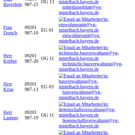
OG 13
Bayerlein
987-21
mitteilungsblatt@vg-
mistelbach.bayern.de
Frau
09201
EG 01
Dorsch
987-10
einwohneramt@vg-
mistelbach.bayern.de
Herr
09201
OG 11
Körber
987-20
technische.bauverwaltung@vg-
mistelbach.bayern.de
Herr
09201
EG 03
Krug
987-13
bauverwaltung@vg-
mistelbach.bayern.de
Herr
09201
OG 11
Lautner
987-19
liegenschaftsverwaltung@vg-
mistelbach.bayern.de