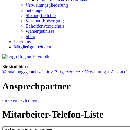
Verwaltungsgliederung
Satzungen
Sitzungsberichte
Ver- und Entsorgung
Behördenverzeichnis
Wahlergebnisse
Shop
Über uns
Mitgliedsgemeinden
Sie sind hier:
Verwaltungsgemeinschaft
>
Bürgerservice
>
Verwaltung
>
Ansprechp
Ansprechpartner
drucken
nach oben
Mitarbeiter-Telefon-Liste