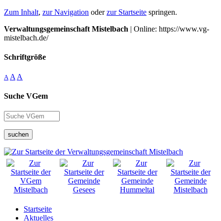
Zum Inhalt
,
zur Navigation
oder
zur Startseite
springen.
Verwaltungsgemeinschaft Mistelbach
| Online: https://www.vg-
mistelbach.de/
Schriftgröße
A
A
A
Suche VGem
suchen
Startseite
Aktuelles