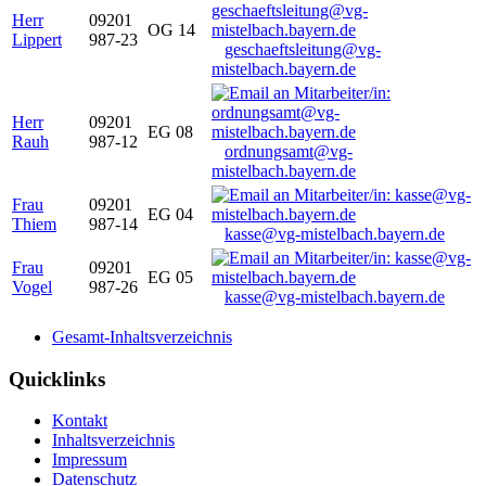
Herr
09201
OG 14
Lippert
987-23
geschaeftsleitung@vg-
mistelbach.bayern.de
Herr
09201
EG 08
Rauh
987-12
ordnungsamt@vg-
mistelbach.bayern.de
Frau
09201
EG 04
Thiem
987-14
kasse@vg-mistelbach.bayern.de
Frau
09201
EG 05
Vogel
987-26
kasse@vg-mistelbach.bayern.de
Gesamt-Inhaltsverzeichnis
Quicklinks
Kontakt
Inhaltsverzeichnis
Impressum
Datenschutz