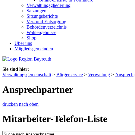
Verwaltungsgliederung
Satzungen
Sitzungsberichte
Ver- und Entsorgung
Behördenverzeichnis
Wahlergebnisse
Shop
Über uns
Mitgliedsgemeinden
Sie sind hier:
Verwaltungsgemeinschaft
>
Bürgerservice
>
Verwaltung
>
Ansprechp
Ansprechpartner
drucken
nach oben
Mitarbeiter-Telefon-Liste