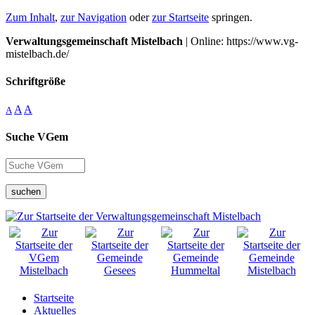
Zum Inhalt
,
zur Navigation
oder
zur Startseite
springen.
Verwaltungsgemeinschaft Mistelbach
| Online: https://www.vg-
mistelbach.de/
Schriftgröße
A
A
A
Suche VGem
suchen
Startseite
Aktuelles