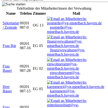
Telefonliste der Mitarbeiter/innen der Verwaltung
Name
Telefon
Zimmer
Mail
Sekretariat
09201
OG 13
/ Zentrale
987-0
poststelle@vg-
mistelbach.bayern.de
09201
Frau Bär
EG 05
987-16
finanzverwaltung@vg-
mistelbach.bayern.de
Frau
09201
EG 02
Bauer
987-28
einwohneramt@vg-
mistelbach.bayern.de
Herr
09201
EG 05
Bauer
987-15
kaemmerei@vg-
mistelbach.bayern.de
Frau
09201