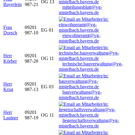
OG 13
Bayerlein
987-21
mitteilungsblatt@vg-
mistelbach.bayern.de
Frau
09201
EG 01
Dorsch
987-10
einwohneramt@vg-
mistelbach.bayern.de
Herr
09201
OG 11
Körber
987-20
technische.bauverwaltung@vg-
mistelbach.bayern.de
Herr
09201
EG 03
Krug
987-13
bauverwaltung@vg-
mistelbach.bayern.de
Herr
09201
OG 11
Lautner
987-19
liegenschaftsverwaltung@vg-
mistelbach.bayern.de