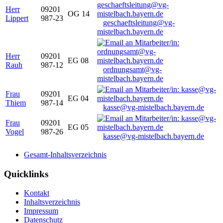
Herr
09201
OG 14
Lippert
987-23
geschaeftsleitung@vg-
mistelbach.bayern.de
Herr
09201
EG 08
Rauh
987-12
ordnungsamt@vg-
mistelbach.bayern.de
Frau
09201
EG 04
Thiem
987-14
kasse@vg-mistelbach.bayern.de
Frau
09201
EG 05
Vogel
987-26
kasse@vg-mistelbach.bayern.de
Gesamt-Inhaltsverzeichnis
Quicklinks
Kontakt
Inhaltsverzeichnis
Impressum
Datenschutz