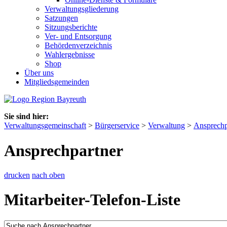
Verwaltungsgliederung
Satzungen
Sitzungsberichte
Ver- und Entsorgung
Behördenverzeichnis
Wahlergebnisse
Shop
Über uns
Mitgliedsgemeinden
Sie sind hier:
Verwaltungsgemeinschaft
>
Bürgerservice
>
Verwaltung
>
Ansprechp
Ansprechpartner
drucken
nach oben
Mitarbeiter-Telefon-Liste