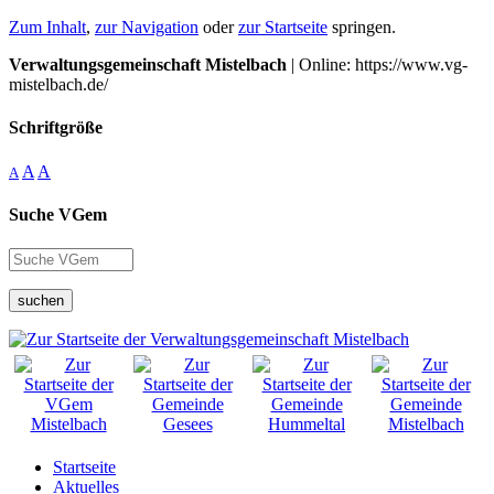
Zum Inhalt
,
zur Navigation
oder
zur Startseite
springen.
Verwaltungsgemeinschaft Mistelbach
| Online: https://www.vg-
mistelbach.de/
Schriftgröße
A
A
A
Suche VGem
suchen
Startseite
Aktuelles