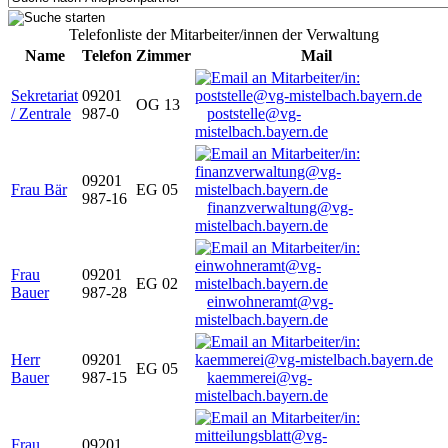
Telefonliste der Mitarbeiter/innen der Verwaltung
Name
Telefon
Zimmer
Mail
Sekretariat
09201
OG 13
/ Zentrale
987-0
poststelle@vg-
mistelbach.bayern.de
09201
Frau Bär
EG 05
987-16
finanzverwaltung@vg-
mistelbach.bayern.de
Frau
09201
EG 02
Bauer
987-28
einwohneramt@vg-
mistelbach.bayern.de
Herr
09201
EG 05
Bauer
987-15
kaemmerei@vg-
mistelbach.bayern.de
Frau
09201