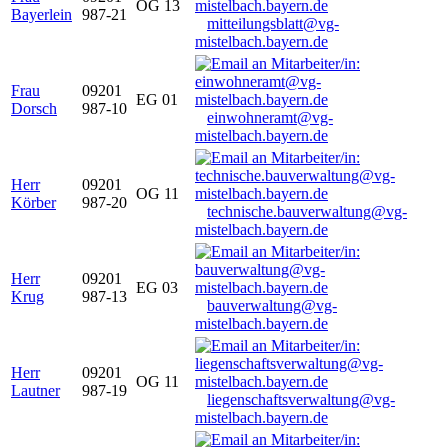
OG 13
Bayerlein
987-21
mitteilungsblatt@vg-
mistelbach.bayern.de
Frau
09201
EG 01
Dorsch
987-10
einwohneramt@vg-
mistelbach.bayern.de
Herr
09201
OG 11
Körber
987-20
technische.bauverwaltung@vg-
mistelbach.bayern.de
Herr
09201
EG 03
Krug
987-13
bauverwaltung@vg-
mistelbach.bayern.de
Herr
09201
OG 11
Lautner
987-19
liegenschaftsverwaltung@vg-
mistelbach.bayern.de