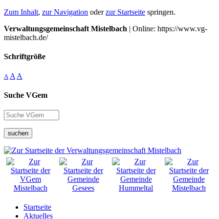
Zum Inhalt
,
zur Navigation
oder
zur Startseite
springen.
Verwaltungsgemeinschaft Mistelbach
| Online: https://www.vg-
mistelbach.de/
Schriftgröße
A
A
A
Suche VGem
suchen
Startseite
Aktuelles