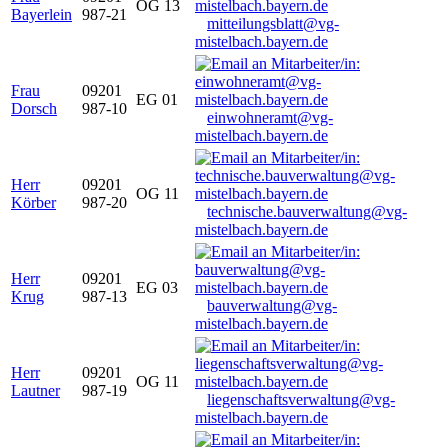
OG 13
Bayerlein
987-21
mitteilungsblatt@vg-
mistelbach.bayern.de
Frau
09201
EG 01
Dorsch
987-10
einwohneramt@vg-
mistelbach.bayern.de
Herr
09201
OG 11
Körber
987-20
technische.bauverwaltung@vg-
mistelbach.bayern.de
Herr
09201
EG 03
Krug
987-13
bauverwaltung@vg-
mistelbach.bayern.de
Herr
09201
OG 11
Lautner
987-19
liegenschaftsverwaltung@vg-
mistelbach.bayern.de