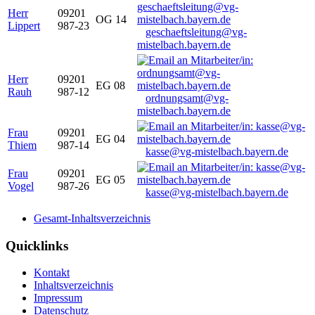
Herr
09201
OG 14
Lippert
987-23
geschaeftsleitung@vg-
mistelbach.bayern.de
Herr
09201
EG 08
Rauh
987-12
ordnungsamt@vg-
mistelbach.bayern.de
Frau
09201
EG 04
Thiem
987-14
kasse@vg-mistelbach.bayern.de
Frau
09201
EG 05
Vogel
987-26
kasse@vg-mistelbach.bayern.de
Gesamt-Inhaltsverzeichnis
Quicklinks
Kontakt
Inhaltsverzeichnis
Impressum
Datenschutz