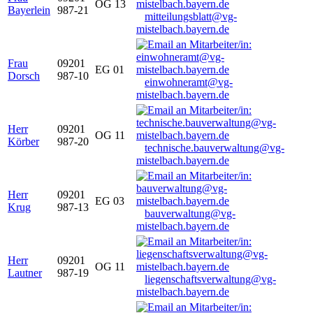
OG 13
Bayerlein
987-21
mitteilungsblatt@vg-
mistelbach.bayern.de
Frau
09201
EG 01
Dorsch
987-10
einwohneramt@vg-
mistelbach.bayern.de
Herr
09201
OG 11
Körber
987-20
technische.bauverwaltung@vg-
mistelbach.bayern.de
Herr
09201
EG 03
Krug
987-13
bauverwaltung@vg-
mistelbach.bayern.de
Herr
09201
OG 11
Lautner
987-19
liegenschaftsverwaltung@vg-
mistelbach.bayern.de