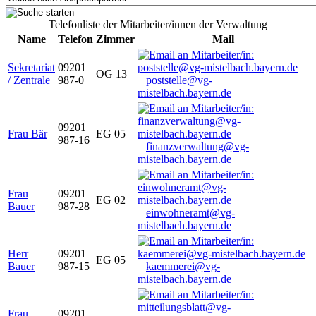
Telefonliste der Mitarbeiter/innen der Verwaltung
Name
Telefon
Zimmer
Mail
Sekretariat
09201
OG 13
/ Zentrale
987-0
poststelle@vg-
mistelbach.bayern.de
09201
Frau Bär
EG 05
987-16
finanzverwaltung@vg-
mistelbach.bayern.de
Frau
09201
EG 02
Bauer
987-28
einwohneramt@vg-
mistelbach.bayern.de
Herr
09201
EG 05
Bauer
987-15
kaemmerei@vg-
mistelbach.bayern.de
Frau
09201