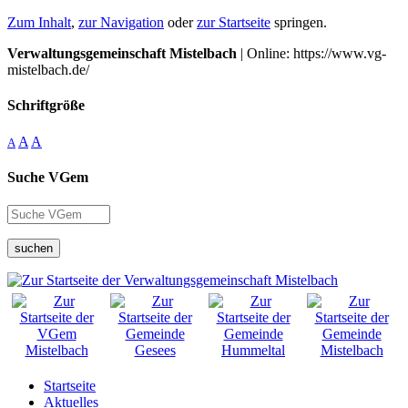
Zum Inhalt
,
zur Navigation
oder
zur Startseite
springen.
Verwaltungsgemeinschaft Mistelbach
| Online: https://www.vg-
mistelbach.de/
Schriftgröße
A
A
A
Suche VGem
suchen
Startseite
Aktuelles