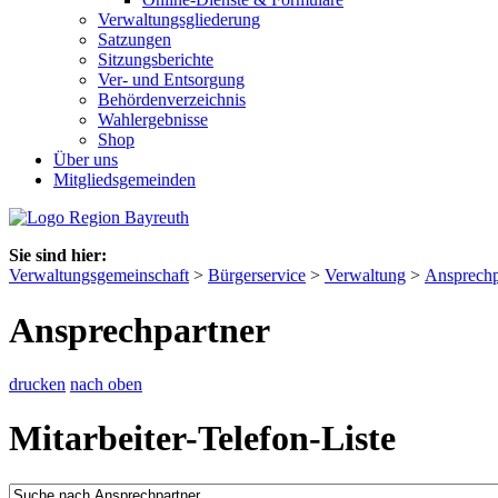
Verwaltungsgliederung
Satzungen
Sitzungsberichte
Ver- und Entsorgung
Behördenverzeichnis
Wahlergebnisse
Shop
Über uns
Mitgliedsgemeinden
Sie sind hier:
Verwaltungsgemeinschaft
>
Bürgerservice
>
Verwaltung
>
Ansprechp
Ansprechpartner
drucken
nach oben
Mitarbeiter-Telefon-Liste