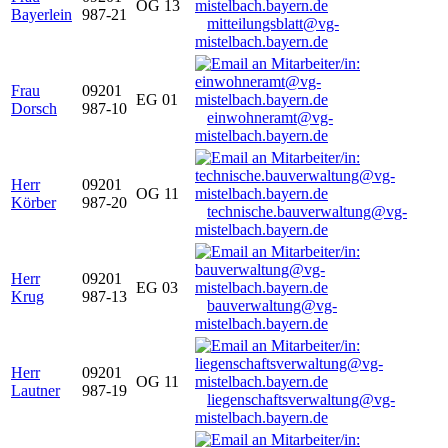
OG 13
Bayerlein
987-21
mitteilungsblatt@vg-
mistelbach.bayern.de
Frau
09201
EG 01
Dorsch
987-10
einwohneramt@vg-
mistelbach.bayern.de
Herr
09201
OG 11
Körber
987-20
technische.bauverwaltung@vg-
mistelbach.bayern.de
Herr
09201
EG 03
Krug
987-13
bauverwaltung@vg-
mistelbach.bayern.de
Herr
09201
OG 11
Lautner
987-19
liegenschaftsverwaltung@vg-
mistelbach.bayern.de