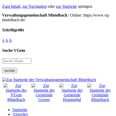
Zum Inhalt
,
zur Navigation
oder
zur Startseite
springen.
Verwaltungsgemeinschaft Mistelbach
| Online: https://www.vg-
mistelbach.de/
Schriftgröße
A
A
A
Suche VGem
suchen
Startseite
Aktuelles