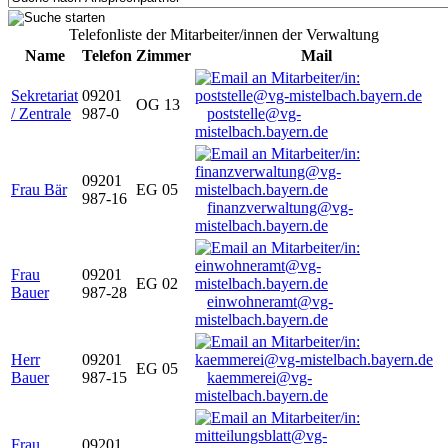
Telefonliste der Mitarbeiter/innen der Verwaltung
Name
Telefon
Zimmer
Mail
Sekretariat
09201
OG 13
/ Zentrale
987-0
poststelle@vg-
mistelbach.bayern.de
09201
Frau Bär
EG 05
987-16
finanzverwaltung@vg-
mistelbach.bayern.de
Frau
09201
EG 02
Bauer
987-28
einwohneramt@vg-
mistelbach.bayern.de
Herr
09201
EG 05
Bauer
987-15
kaemmerei@vg-
mistelbach.bayern.de
Frau
09201