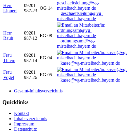
Herr
09201
OG 14
Lippert
987-23
geschaeftsleitung@vg-
mistelbach.bayern.de
Herr
09201
EG 08
Rauh
987-12
ordnungsamt@vg-
mistelbach.bayern.de
Frau
09201
EG 04
Thiem
987-14
kasse@vg-mistelbach.bayern.de
Frau
09201
EG 05
Vogel
987-26
kasse@vg-mistelbach.bayern.de
Gesamt-Inhaltsverzeichnis
Quicklinks
Kontakt
Inhaltsverzeichnis
Impressum
Datenschutz