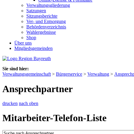
Verwaltungsgliederung
Satzungen
Sitzungsberichte
Ver- und Entsorgung
Behördenverzeichnis
Wahlergebnisse
Shop
Über uns
Mitgliedsgemeinden
Sie sind hier:
Verwaltungsgemeinschaft
>
Bürgerservice
>
Verwaltung
>
Ansprechp
Ansprechpartner
drucken
nach oben
Mitarbeiter-Telefon-Liste