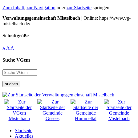
Zum Inhalt
,
zur Navigation
oder
zur Startseite
springen.
Verwaltungsgemeinschaft Mistelbach
| Online: https://www.vg-
mistelbach.de/
Schriftgröße
A
A
A
Suche VGem
suchen
Startseite
Aktuelles