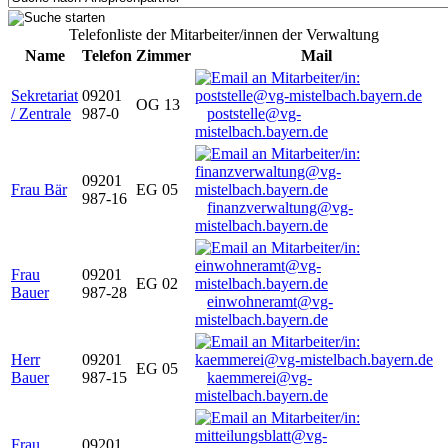
Telefonliste der Mitarbeiter/innen der Verwaltung
Name
Telefon
Zimmer
Mail
Sekretariat
09201
OG 13
/ Zentrale
987-0
poststelle@vg-
mistelbach.bayern.de
09201
Frau Bär
EG 05
987-16
finanzverwaltung@vg-
mistelbach.bayern.de
Frau
09201
EG 02
Bauer
987-28
einwohneramt@vg-
mistelbach.bayern.de
Herr
09201
EG 05
Bauer
987-15
kaemmerei@vg-
mistelbach.bayern.de
Frau
09201