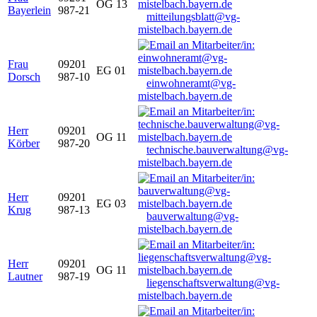
OG 13
Bayerlein
987-21
mitteilungsblatt@vg-
mistelbach.bayern.de
Frau
09201
EG 01
Dorsch
987-10
einwohneramt@vg-
mistelbach.bayern.de
Herr
09201
OG 11
Körber
987-20
technische.bauverwaltung@vg-
mistelbach.bayern.de
Herr
09201
EG 03
Krug
987-13
bauverwaltung@vg-
mistelbach.bayern.de
Herr
09201
OG 11
Lautner
987-19
liegenschaftsverwaltung@vg-
mistelbach.bayern.de