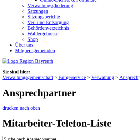
Verwaltungsgliederung
Satzungen
Sitzungsberichte
Ver- und Entsorgung
Behördenverzeichnis
Wahlergebnisse
Shop
Über uns
Mitgliedsgemeinden
Sie sind hier:
Verwaltungsgemeinschaft
>
Bürgerservice
>
Verwaltung
>
Ansprechp
Ansprechpartner
drucken
nach oben
Mitarbeiter-Telefon-Liste