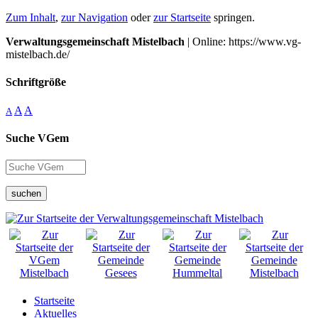
Zum Inhalt
,
zur Navigation
oder
zur Startseite
springen.
Verwaltungsgemeinschaft Mistelbach
| Online: https://www.vg-
mistelbach.de/
Schriftgröße
A
A
A
Suche VGem
suchen
Startseite
Aktuelles