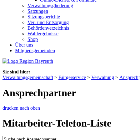
Verwaltungsgliederung
Satzungen
Sitzungsberichte
Ver- und Entsorgung
Behördenverzeichnis
Wahlergebnisse
Shop
Über uns
Mitgliedsgemeinden
Sie sind hier:
Verwaltungsgemeinschaft
>
Bürgerservice
>
Verwaltung
>
Ansprechp
Ansprechpartner
drucken
nach oben
Mitarbeiter-Telefon-Liste