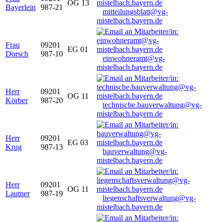
OG 13
Bayerlein
987-21
mitteilungsblatt@vg-
mistelbach.bayern.de
Frau
09201
EG 01
Dorsch
987-10
einwohneramt@vg-
mistelbach.bayern.de
Herr
09201
OG 11
Körber
987-20
technische.bauverwaltung@vg-
mistelbach.bayern.de
Herr
09201
EG 03
Krug
987-13
bauverwaltung@vg-
mistelbach.bayern.de
Herr
09201
OG 11
Lautner
987-19
liegenschaftsverwaltung@vg-
mistelbach.bayern.de