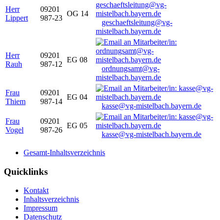
Herr
09201
OG 14
Lippert
987-23
geschaeftsleitung@vg-
mistelbach.bayern.de
Herr
09201
EG 08
Rauh
987-12
ordnungsamt@vg-
mistelbach.bayern.de
Frau
09201
EG 04
Thiem
987-14
kasse@vg-mistelbach.bayern.de
Frau
09201
EG 05
Vogel
987-26
kasse@vg-mistelbach.bayern.de
Gesamt-Inhaltsverzeichnis
Quicklinks
Kontakt
Inhaltsverzeichnis
Impressum
Datenschutz