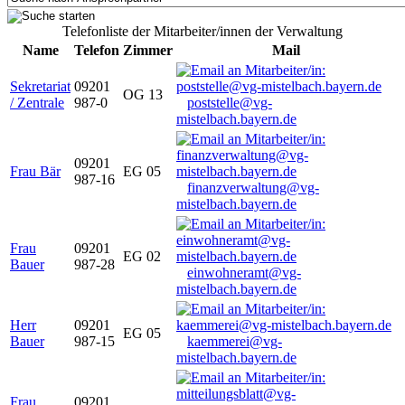
Telefonliste der Mitarbeiter/innen der Verwaltung
Name
Telefon
Zimmer
Mail
Sekretariat
09201
OG 13
/ Zentrale
987-0
poststelle@vg-
mistelbach.bayern.de
09201
Frau Bär
EG 05
987-16
finanzverwaltung@vg-
mistelbach.bayern.de
Frau
09201
EG 02
Bauer
987-28
einwohneramt@vg-
mistelbach.bayern.de
Herr
09201
EG 05
Bauer
987-15
kaemmerei@vg-
mistelbach.bayern.de
Frau
09201