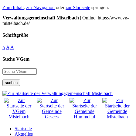
Zum Inhalt
,
zur Navigation
oder
zur Startseite
springen.
Verwaltungsgemeinschaft Mistelbach
| Online: https://www.vg-
mistelbach.de/
Schriftgröße
A
A
A
Suche VGem
suchen
Startseite
Aktuelles