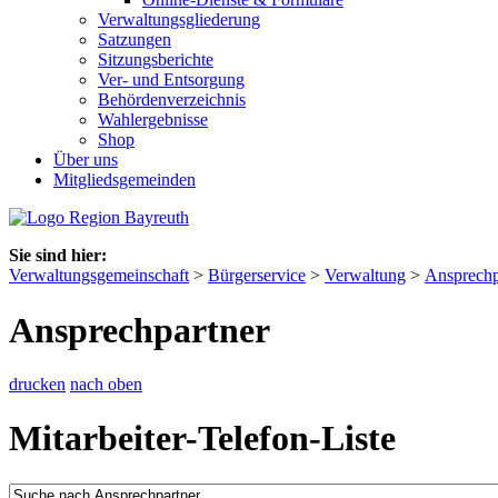
Verwaltungsgliederung
Satzungen
Sitzungsberichte
Ver- und Entsorgung
Behördenverzeichnis
Wahlergebnisse
Shop
Über uns
Mitgliedsgemeinden
Sie sind hier:
Verwaltungsgemeinschaft
>
Bürgerservice
>
Verwaltung
>
Ansprechp
Ansprechpartner
drucken
nach oben
Mitarbeiter-Telefon-Liste