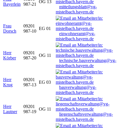
OG 13
Bayerlein
987-21
mitteilungsblatt@vg-
mistelbach.bayern.de
Frau
09201
EG 01
Dorsch
987-10
einwohneramt@vg-
mistelbach.bayern.de
Herr
09201
OG 11
Körber
987-20
technische.bauverwaltung@vg-
mistelbach.bayern.de
Herr
09201
EG 03
Krug
987-13
bauverwaltung@vg-
mistelbach.bayern.de
Herr
09201
OG 11
Lautner
987-19
liegenschaftsverwaltung@vg-
mistelbach.bayern.de