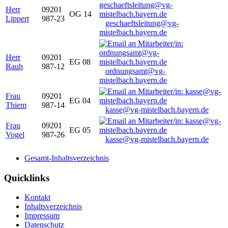
Herr
09201
OG 14
Lippert
987-23
geschaeftsleitung@vg-
mistelbach.bayern.de
Herr
09201
EG 08
Rauh
987-12
ordnungsamt@vg-
mistelbach.bayern.de
Frau
09201
EG 04
Thiem
987-14
kasse@vg-mistelbach.bayern.de
Frau
09201
EG 05
Vogel
987-26
kasse@vg-mistelbach.bayern.de
Gesamt-Inhaltsverzeichnis
Quicklinks
Kontakt
Inhaltsverzeichnis
Impressum
Datenschutz