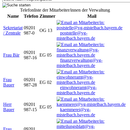
Telefonliste der Mitarbeiter/innen der Verwaltung
Name
Telefon
Zimmer
Mail
Sekretariat
09201
OG 13
/ Zentrale
987-0
poststelle@vg-
mistelbach.bayern.de
09201
Frau Bär
EG 05
987-16
finanzverwaltung@vg-
mistelbach.bayern.de
Frau
09201
EG 02
Bauer
987-28
einwohneramt@vg-
mistelbach.bayern.de
Herr
09201
EG 05
Bauer
987-15
kaemmerei@vg-
mistelbach.bayern.de
Frau
09201