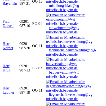
OG 13
Bayerlein
987-21
mitteilungsblatt@vg-
mistelbach.bayern.de
Frau
09201
EG 01
Dorsch
987-10
einwohneramt@vg-
mistelbach.bayern.de
Herr
09201
OG 11
Körber
987-20
technische.bauverwaltung@vg-
mistelbach.bayern.de
Herr
09201
EG 03
Krug
987-13
bauverwaltung@vg-
mistelbach.bayern.de
Herr
09201
OG 11
Lautner
987-19
liegenschaftsverwaltung@vg-
mistelbach.bayern.de