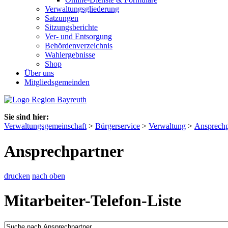
Verwaltungsgliederung
Satzungen
Sitzungsberichte
Ver- und Entsorgung
Behördenverzeichnis
Wahlergebnisse
Shop
Über uns
Mitgliedsgemeinden
Sie sind hier:
Verwaltungsgemeinschaft
>
Bürgerservice
>
Verwaltung
>
Ansprechp
Ansprechpartner
drucken
nach oben
Mitarbeiter-Telefon-Liste