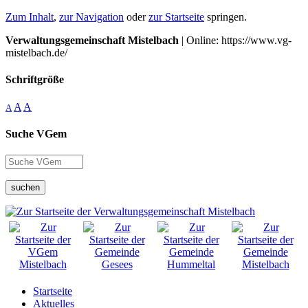
Zum Inhalt
,
zur Navigation
oder
zur Startseite
springen.
Verwaltungsgemeinschaft Mistelbach
| Online: https://www.vg-
mistelbach.de/
Schriftgröße
A
A
A
Suche VGem
suchen
Startseite
Aktuelles