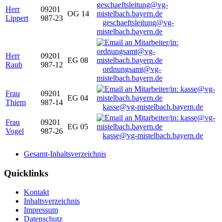
Herr
09201
OG 14
Lippert
987-23
geschaeftsleitung@vg-
mistelbach.bayern.de
Herr
09201
EG 08
Rauh
987-12
ordnungsamt@vg-
mistelbach.bayern.de
Frau
09201
EG 04
Thiem
987-14
kasse@vg-mistelbach.bayern.de
Frau
09201
EG 05
Vogel
987-26
kasse@vg-mistelbach.bayern.de
Gesamt-Inhaltsverzeichnis
Quicklinks
Kontakt
Inhaltsverzeichnis
Impressum
Datenschutz