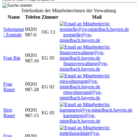
Telefonliste der Mitarbeiter/innen der Verwaltung
Name
Telefon
Zimmer
Mail
Sekretariat
09201
OG 13
/ Zentrale
987-0
poststelle@vg-
mistelbach.bayern.de
09201
Frau Bär
EG 05
987-16
finanzverwaltung@vg-
mistelbach.bayern.de
Frau
09201
EG 02
Bauer
987-28
einwohneramt@vg-
mistelbach.bayern.de
Herr
09201
EG 05
Bauer
987-15
kaemmerei@vg-
mistelbach.bayern.de
Frau
09201