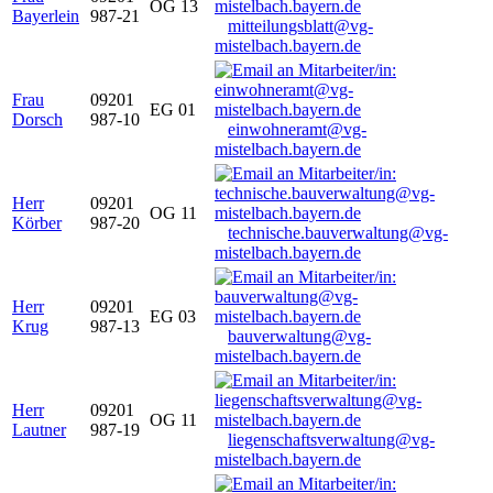
OG 13
Bayerlein
987-21
mitteilungsblatt@vg-
mistelbach.bayern.de
Frau
09201
EG 01
Dorsch
987-10
einwohneramt@vg-
mistelbach.bayern.de
Herr
09201
OG 11
Körber
987-20
technische.bauverwaltung@vg-
mistelbach.bayern.de
Herr
09201
EG 03
Krug
987-13
bauverwaltung@vg-
mistelbach.bayern.de
Herr
09201
OG 11
Lautner
987-19
liegenschaftsverwaltung@vg-
mistelbach.bayern.de