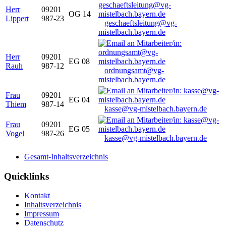
Herr
09201
OG 14
Lippert
987-23
geschaeftsleitung@vg-
mistelbach.bayern.de
Herr
09201
EG 08
Rauh
987-12
ordnungsamt@vg-
mistelbach.bayern.de
Frau
09201
EG 04
Thiem
987-14
kasse@vg-mistelbach.bayern.de
Frau
09201
EG 05
Vogel
987-26
kasse@vg-mistelbach.bayern.de
Gesamt-Inhaltsverzeichnis
Quicklinks
Kontakt
Inhaltsverzeichnis
Impressum
Datenschutz