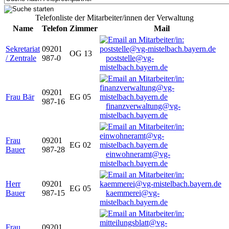
Telefonliste der Mitarbeiter/innen der Verwaltung
Name
Telefon
Zimmer
Mail
Sekretariat
09201
OG 13
/ Zentrale
987-0
poststelle@vg-
mistelbach.bayern.de
09201
Frau Bär
EG 05
987-16
finanzverwaltung@vg-
mistelbach.bayern.de
Frau
09201
EG 02
Bauer
987-28
einwohneramt@vg-
mistelbach.bayern.de
Herr
09201
EG 05
Bauer
987-15
kaemmerei@vg-
mistelbach.bayern.de
Frau
09201