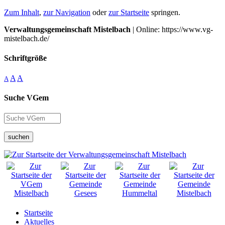
Zum Inhalt
,
zur Navigation
oder
zur Startseite
springen.
Verwaltungsgemeinschaft Mistelbach
| Online: https://www.vg-
mistelbach.de/
Schriftgröße
A
A
A
Suche VGem
suchen
Startseite
Aktuelles