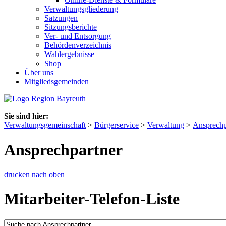
Verwaltungsgliederung
Satzungen
Sitzungsberichte
Ver- und Entsorgung
Behördenverzeichnis
Wahlergebnisse
Shop
Über uns
Mitgliedsgemeinden
Sie sind hier:
Verwaltungsgemeinschaft
>
Bürgerservice
>
Verwaltung
>
Ansprechp
Ansprechpartner
drucken
nach oben
Mitarbeiter-Telefon-Liste