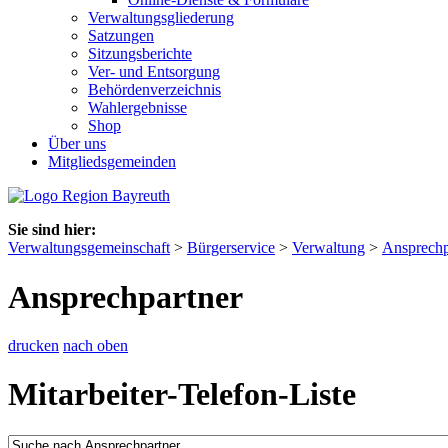
Verwaltungsgliederung
Satzungen
Sitzungsberichte
Ver- und Entsorgung
Behördenverzeichnis
Wahlergebnisse
Shop
Über uns
Mitgliedsgemeinden
Sie sind hier:
Verwaltungsgemeinschaft
>
Bürgerservice
>
Verwaltung
>
Ansprechp
Ansprechpartner
drucken
nach oben
Mitarbeiter-Telefon-Liste