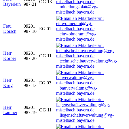
OG 13
Bayerlein
987-21
mitteilungsblatt@vg-
mistelbach.bayern.de
Frau
09201
EG 01
Dorsch
987-10
einwohneramt@vg-
mistelbach.bayern.de
Herr
09201
OG 11
Körber
987-20
technische.bauverwaltung@vg-
mistelbach.bayern.de
Herr
09201
EG 03
Krug
987-13
bauverwaltung@vg-
mistelbach.bayern.de
Herr
09201
OG 11
Lautner
987-19
liegenschaftsverwaltung@vg-
mistelbach.bayern.de