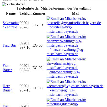
Telefonliste der Mitarbeiter/innen der Verwaltung
Name
Telefon
Zimmer
Mail
Sekretariat
09201
OG 13
/ Zentrale
987-0
poststelle@vg-
mistelbach.bayern.de
09201
Frau Bär
EG 05
987-16
finanzverwaltung@vg-
mistelbach.bayern.de
Frau
09201
EG 02
Bauer
987-28
einwohneramt@vg-
mistelbach.bayern.de
Herr
09201
EG 05
Bauer
987-15
kaemmerei@vg-
mistelbach.bayern.de
Frau
09201