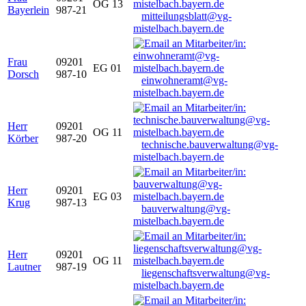
OG 13
Bayerlein
987-21
mitteilungsblatt@vg-
mistelbach.bayern.de
Frau
09201
EG 01
Dorsch
987-10
einwohneramt@vg-
mistelbach.bayern.de
Herr
09201
OG 11
Körber
987-20
technische.bauverwaltung@vg-
mistelbach.bayern.de
Herr
09201
EG 03
Krug
987-13
bauverwaltung@vg-
mistelbach.bayern.de
Herr
09201
OG 11
Lautner
987-19
liegenschaftsverwaltung@vg-
mistelbach.bayern.de