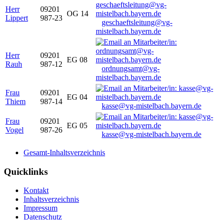
Herr
09201
OG 14
Lippert
987-23
geschaeftsleitung@vg-
mistelbach.bayern.de
Herr
09201
EG 08
Rauh
987-12
ordnungsamt@vg-
mistelbach.bayern.de
Frau
09201
EG 04
Thiem
987-14
kasse@vg-mistelbach.bayern.de
Frau
09201
EG 05
Vogel
987-26
kasse@vg-mistelbach.bayern.de
Gesamt-Inhaltsverzeichnis
Quicklinks
Kontakt
Inhaltsverzeichnis
Impressum
Datenschutz