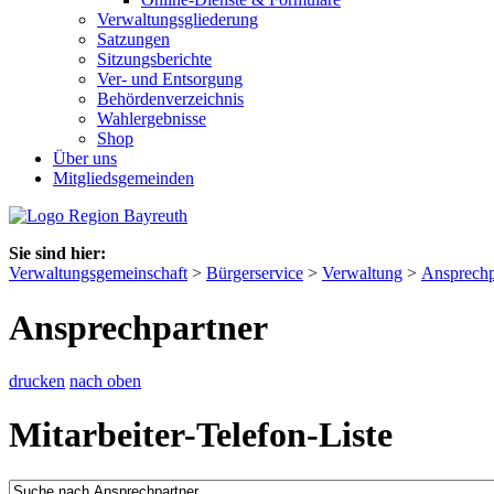
Verwaltungsgliederung
Satzungen
Sitzungsberichte
Ver- und Entsorgung
Behördenverzeichnis
Wahlergebnisse
Shop
Über uns
Mitgliedsgemeinden
Sie sind hier:
Verwaltungsgemeinschaft
>
Bürgerservice
>
Verwaltung
>
Ansprechp
Ansprechpartner
drucken
nach oben
Mitarbeiter-Telefon-Liste