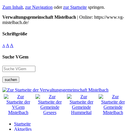
Zum Inhalt
,
zur Navigation
oder
zur Startseite
springen.
Verwaltungsgemeinschaft Mistelbach
| Online: https://www.vg-
mistelbach.de/
Schriftgröße
A
A
A
Suche VGem
suchen
Startseite
Aktuelles