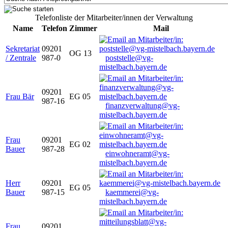
Telefonliste der Mitarbeiter/innen der Verwaltung
Name
Telefon
Zimmer
Mail
Sekretariat
09201
OG 13
/ Zentrale
987-0
poststelle@vg-
mistelbach.bayern.de
09201
Frau Bär
EG 05
987-16
finanzverwaltung@vg-
mistelbach.bayern.de
Frau
09201
EG 02
Bauer
987-28
einwohneramt@vg-
mistelbach.bayern.de
Herr
09201
EG 05
Bauer
987-15
kaemmerei@vg-
mistelbach.bayern.de
Frau
09201