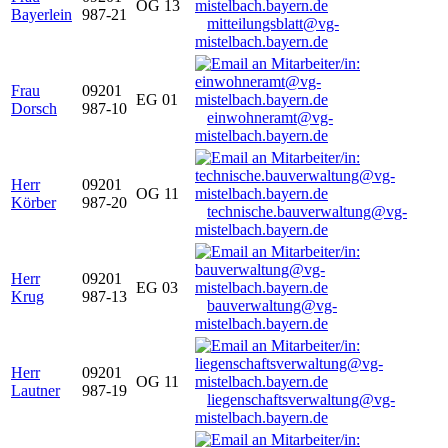
OG 13
Bayerlein
987-21
mitteilungsblatt@vg-
mistelbach.bayern.de
Frau
09201
EG 01
Dorsch
987-10
einwohneramt@vg-
mistelbach.bayern.de
Herr
09201
OG 11
Körber
987-20
technische.bauverwaltung@vg-
mistelbach.bayern.de
Herr
09201
EG 03
Krug
987-13
bauverwaltung@vg-
mistelbach.bayern.de
Herr
09201
OG 11
Lautner
987-19
liegenschaftsverwaltung@vg-
mistelbach.bayern.de