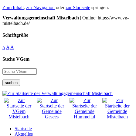
Zum Inhalt
,
zur Navigation
oder
zur Startseite
springen.
Verwaltungsgemeinschaft Mistelbach
| Online: https://www.vg-
mistelbach.de/
Schriftgröße
A
A
A
Suche VGem
suchen
Startseite
Aktuelles