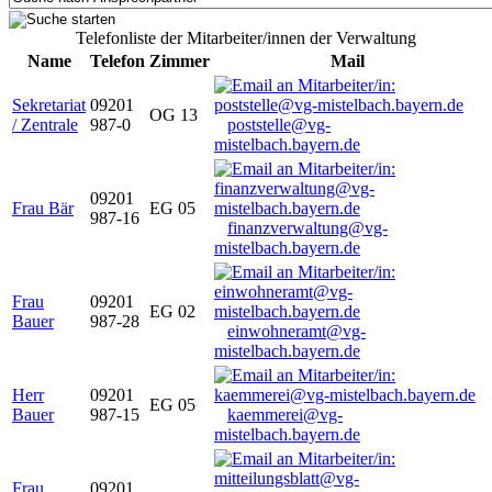
Telefonliste der Mitarbeiter/innen der Verwaltung
Name
Telefon
Zimmer
Mail
Sekretariat
09201
OG 13
/ Zentrale
987-0
poststelle@vg-
mistelbach.bayern.de
09201
Frau Bär
EG 05
987-16
finanzverwaltung@vg-
mistelbach.bayern.de
Frau
09201
EG 02
Bauer
987-28
einwohneramt@vg-
mistelbach.bayern.de
Herr
09201
EG 05
Bauer
987-15
kaemmerei@vg-
mistelbach.bayern.de
Frau
09201