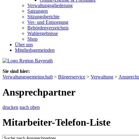
Verwaltungsgliederung
Satzungen
Sitzungsberichte
Ver- und Entsorgung
Behördenverzeichnis
Wahlergebnisse
Shop
Über uns
Mitgliedsgemeinden
Sie sind hier:
Verwaltungsgemeinschaft
>
Bürgerservice
>
Verwaltung
>
Ansprechp
Ansprechpartner
drucken
nach oben
Mitarbeiter-Telefon-Liste