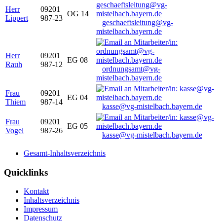
Herr
09201
OG 14
Lippert
987-23
geschaeftsleitung@vg-
mistelbach.bayern.de
Herr
09201
EG 08
Rauh
987-12
ordnungsamt@vg-
mistelbach.bayern.de
Frau
09201
EG 04
Thiem
987-14
kasse@vg-mistelbach.bayern.de
Frau
09201
EG 05
Vogel
987-26
kasse@vg-mistelbach.bayern.de
Gesamt-Inhaltsverzeichnis
Quicklinks
Kontakt
Inhaltsverzeichnis
Impressum
Datenschutz