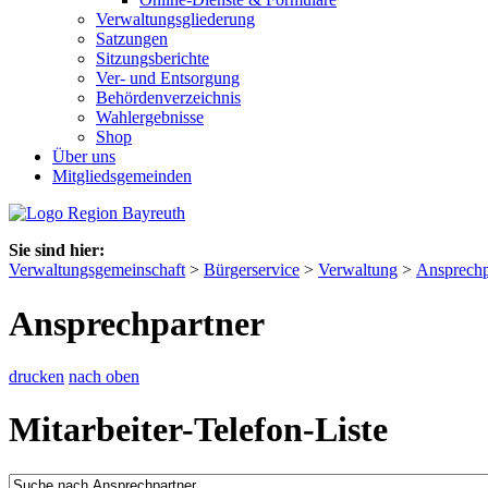
Verwaltungsgliederung
Satzungen
Sitzungsberichte
Ver- und Entsorgung
Behördenverzeichnis
Wahlergebnisse
Shop
Über uns
Mitgliedsgemeinden
Sie sind hier:
Verwaltungsgemeinschaft
>
Bürgerservice
>
Verwaltung
>
Ansprechp
Ansprechpartner
drucken
nach oben
Mitarbeiter-Telefon-Liste