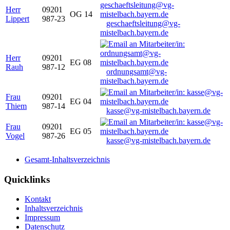
Herr
09201
OG 14
Lippert
987-23
geschaeftsleitung@vg-
mistelbach.bayern.de
Herr
09201
EG 08
Rauh
987-12
ordnungsamt@vg-
mistelbach.bayern.de
Frau
09201
EG 04
Thiem
987-14
kasse@vg-mistelbach.bayern.de
Frau
09201
EG 05
Vogel
987-26
kasse@vg-mistelbach.bayern.de
Gesamt-Inhaltsverzeichnis
Quicklinks
Kontakt
Inhaltsverzeichnis
Impressum
Datenschutz