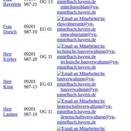
OG 13
Bayerlein
987-21
mitteilungsblatt@vg-
mistelbach.bayern.de
Frau
09201
EG 01
Dorsch
987-10
einwohneramt@vg-
mistelbach.bayern.de
Herr
09201
OG 11
Körber
987-20
technische.bauverwaltung@vg-
mistelbach.bayern.de
Herr
09201
EG 03
Krug
987-13
bauverwaltung@vg-
mistelbach.bayern.de
Herr
09201
OG 11
Lautner
987-19
liegenschaftsverwaltung@vg-
mistelbach.bayern.de