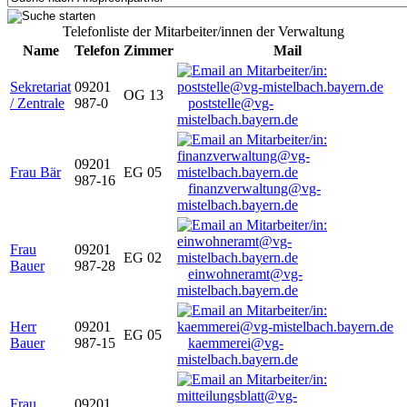
Telefonliste der Mitarbeiter/innen der Verwaltung
Name
Telefon
Zimmer
Mail
Sekretariat
09201
OG 13
/ Zentrale
987-0
poststelle@vg-
mistelbach.bayern.de
09201
Frau Bär
EG 05
987-16
finanzverwaltung@vg-
mistelbach.bayern.de
Frau
09201
EG 02
Bauer
987-28
einwohneramt@vg-
mistelbach.bayern.de
Herr
09201
EG 05
Bauer
987-15
kaemmerei@vg-
mistelbach.bayern.de
Frau
09201