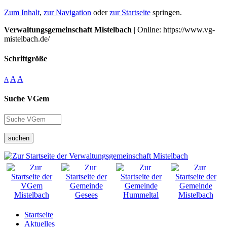
Zum Inhalt
,
zur Navigation
oder
zur Startseite
springen.
Verwaltungsgemeinschaft Mistelbach
| Online: https://www.vg-
mistelbach.de/
Schriftgröße
A
A
A
Suche VGem
suchen
Startseite
Aktuelles