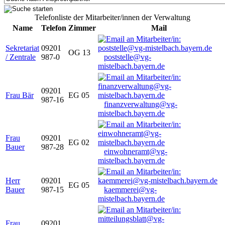
Telefonliste der Mitarbeiter/innen der Verwaltung
Name
Telefon
Zimmer
Mail
Sekretariat
09201
OG 13
/ Zentrale
987-0
poststelle@vg-
mistelbach.bayern.de
09201
Frau Bär
EG 05
987-16
finanzverwaltung@vg-
mistelbach.bayern.de
Frau
09201
EG 02
Bauer
987-28
einwohneramt@vg-
mistelbach.bayern.de
Herr
09201
EG 05
Bauer
987-15
kaemmerei@vg-
mistelbach.bayern.de
Frau
09201