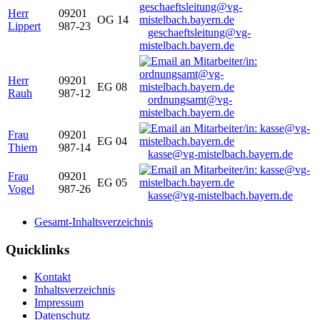
Herr
09201
OG 14
Lippert
987-23
geschaeftsleitung@vg-
mistelbach.bayern.de
Herr
09201
EG 08
Rauh
987-12
ordnungsamt@vg-
mistelbach.bayern.de
Frau
09201
EG 04
Thiem
987-14
kasse@vg-mistelbach.bayern.de
Frau
09201
EG 05
Vogel
987-26
kasse@vg-mistelbach.bayern.de
Gesamt-Inhaltsverzeichnis
Quicklinks
Kontakt
Inhaltsverzeichnis
Impressum
Datenschutz