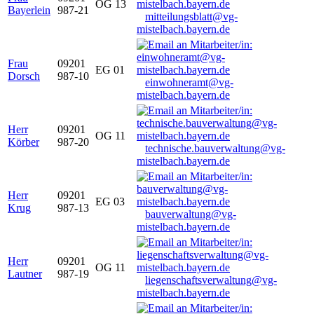
OG 13
Bayerlein
987-21
mitteilungsblatt@vg-
mistelbach.bayern.de
Frau
09201
EG 01
Dorsch
987-10
einwohneramt@vg-
mistelbach.bayern.de
Herr
09201
OG 11
Körber
987-20
technische.bauverwaltung@vg-
mistelbach.bayern.de
Herr
09201
EG 03
Krug
987-13
bauverwaltung@vg-
mistelbach.bayern.de
Herr
09201
OG 11
Lautner
987-19
liegenschaftsverwaltung@vg-
mistelbach.bayern.de