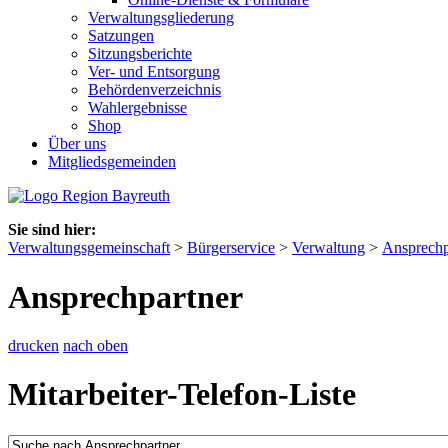
Verwaltungsgliederung
Satzungen
Sitzungsberichte
Ver- und Entsorgung
Behördenverzeichnis
Wahlergebnisse
Shop
Über uns
Mitgliedsgemeinden
Sie sind hier:
Verwaltungsgemeinschaft
>
Bürgerservice
>
Verwaltung
>
Ansprechp
Ansprechpartner
drucken
nach oben
Mitarbeiter-Telefon-Liste