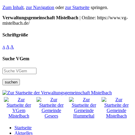
Zum Inhalt
,
zur Navigation
oder
zur Startseite
springen.
Verwaltungsgemeinschaft Mistelbach
| Online: https://www.vg-
mistelbach.de/
Schriftgröße
A
A
A
Suche VGem
suchen
Startseite
Aktuelles