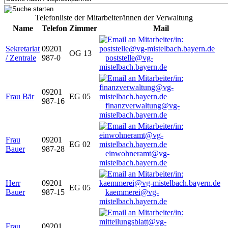
Telefonliste der Mitarbeiter/innen der Verwaltung
Name
Telefon
Zimmer
Mail
Sekretariat
09201
OG 13
/ Zentrale
987-0
poststelle@vg-
mistelbach.bayern.de
09201
Frau Bär
EG 05
987-16
finanzverwaltung@vg-
mistelbach.bayern.de
Frau
09201
EG 02
Bauer
987-28
einwohneramt@vg-
mistelbach.bayern.de
Herr
09201
EG 05
Bauer
987-15
kaemmerei@vg-
mistelbach.bayern.de
Frau
09201