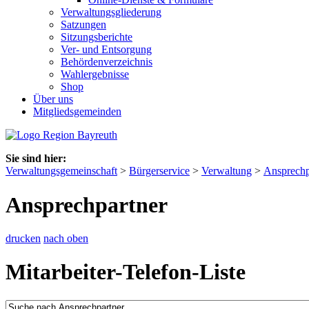
Verwaltungsgliederung
Satzungen
Sitzungsberichte
Ver- und Entsorgung
Behördenverzeichnis
Wahlergebnisse
Shop
Über uns
Mitgliedsgemeinden
Sie sind hier:
Verwaltungsgemeinschaft
>
Bürgerservice
>
Verwaltung
>
Ansprechp
Ansprechpartner
drucken
nach oben
Mitarbeiter-Telefon-Liste