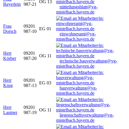
OG 13
Bayerlein
987-21
mitteilungsblatt@vg-
mistelbach.bayern.de
Frau
09201
EG 01
Dorsch
987-10
einwohneramt@vg-
mistelbach.bayern.de
Herr
09201
OG 11
Körber
987-20
technische.bauverwaltung@vg-
mistelbach.bayern.de
Herr
09201
EG 03
Krug
987-13
bauverwaltung@vg-
mistelbach.bayern.de
Herr
09201
OG 11
Lautner
987-19
liegenschaftsverwaltung@vg-
mistelbach.bayern.de