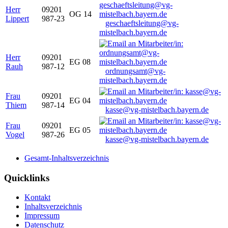
Herr
09201
OG 14
Lippert
987-23
geschaeftsleitung@vg-
mistelbach.bayern.de
Herr
09201
EG 08
Rauh
987-12
ordnungsamt@vg-
mistelbach.bayern.de
Frau
09201
EG 04
Thiem
987-14
kasse@vg-mistelbach.bayern.de
Frau
09201
EG 05
Vogel
987-26
kasse@vg-mistelbach.bayern.de
Gesamt-Inhaltsverzeichnis
Quicklinks
Kontakt
Inhaltsverzeichnis
Impressum
Datenschutz