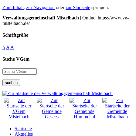
Zum Inhalt
,
zur Navigation
oder
zur Startseite
springen.
Verwaltungsgemeinschaft Mistelbach
| Online: https://www.vg-
mistelbach.de/
Schriftgröße
A
A
A
Suche VGem
suchen
Startseite
Aktuelles