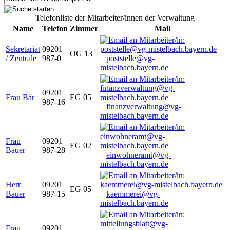
Telefonliste der Mitarbeiter/innen der Verwaltung
Name
Telefon
Zimmer
Mail
Sekretariat
09201
OG 13
/ Zentrale
987-0
poststelle@vg-
mistelbach.bayern.de
09201
Frau Bär
EG 05
987-16
finanzverwaltung@vg-
mistelbach.bayern.de
Frau
09201
EG 02
Bauer
987-28
einwohneramt@vg-
mistelbach.bayern.de
Herr
09201
EG 05
Bauer
987-15
kaemmerei@vg-
mistelbach.bayern.de
Frau
09201