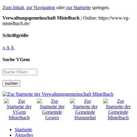
Zum Inhalt
,
zur Navigation
oder
zur Startseite
springen.
Verwaltungsgemeinschaft Mistelbach
| Online: https://www.vg-
mistelbach.de/
Schriftgröße
A
A
A
Suche VGem
suchen
Startseite
Aktuelles