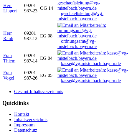
Herr
09201
OG 14
Lippert
987-23
geschaeftsleitung@vg-
mistelbach.bayern.de
Herr
09201
EG 08
Rauh
987-12
ordnungsamt@vg-
mistelbach.bayern.de
Frau
09201
EG 04
Thiem
987-14
kasse@vg-mistelbach.bayern.de
Frau
09201
EG 05
Vogel
987-26
kasse@vg-mistelbach.bayern.de
Gesamt-Inhaltsverzeichnis
Quicklinks
Kontakt
Inhaltsverzeichnis
Impressum
Datenschutz