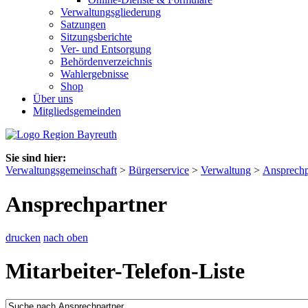
Verwaltungsgliederung
Satzungen
Sitzungsberichte
Ver- und Entsorgung
Behördenverzeichnis
Wahlergebnisse
Shop
Über uns
Mitgliedsgemeinden
Sie sind hier:
Verwaltungsgemeinschaft
>
Bürgerservice
>
Verwaltung
>
Ansprechp
Ansprechpartner
drucken
nach oben
Mitarbeiter-Telefon-Liste