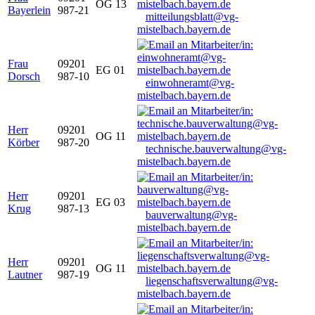
OG 13
Bayerlein
987-21
mitteilungsblatt@vg-
mistelbach.bayern.de
Frau
09201
EG 01
Dorsch
987-10
einwohneramt@vg-
mistelbach.bayern.de
Herr
09201
OG 11
Körber
987-20
technische.bauverwaltung@vg-
mistelbach.bayern.de
Herr
09201
EG 03
Krug
987-13
bauverwaltung@vg-
mistelbach.bayern.de
Herr
09201
OG 11
Lautner
987-19
liegenschaftsverwaltung@vg-
mistelbach.bayern.de