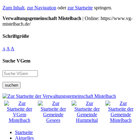
Zum Inhalt
,
zur Navigation
oder
zur Startseite
springen.
Verwaltungsgemeinschaft Mistelbach
| Online: https://www.vg-
mistelbach.de/
Schriftgröße
A
A
A
Suche VGem
suchen
Startseite
Aktuelles