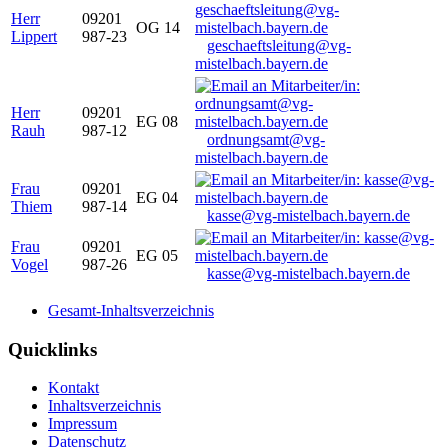
Herr
09201
OG 14
Lippert
987-23
geschaeftsleitung@vg-
mistelbach.bayern.de
Herr
09201
EG 08
Rauh
987-12
ordnungsamt@vg-
mistelbach.bayern.de
Frau
09201
EG 04
Thiem
987-14
kasse@vg-mistelbach.bayern.de
Frau
09201
EG 05
Vogel
987-26
kasse@vg-mistelbach.bayern.de
Gesamt-Inhaltsverzeichnis
Quicklinks
Kontakt
Inhaltsverzeichnis
Impressum
Datenschutz