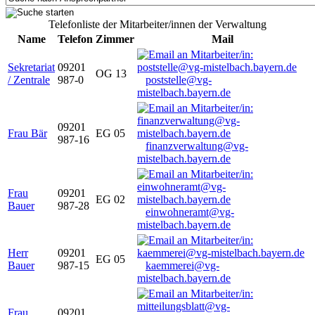
Telefonliste der Mitarbeiter/innen der Verwaltung
Name
Telefon
Zimmer
Mail
Sekretariat
09201
OG 13
/ Zentrale
987-0
poststelle@vg-
mistelbach.bayern.de
09201
Frau Bär
EG 05
987-16
finanzverwaltung@vg-
mistelbach.bayern.de
Frau
09201
EG 02
Bauer
987-28
einwohneramt@vg-
mistelbach.bayern.de
Herr
09201
EG 05
Bauer
987-15
kaemmerei@vg-
mistelbach.bayern.de
Frau
09201