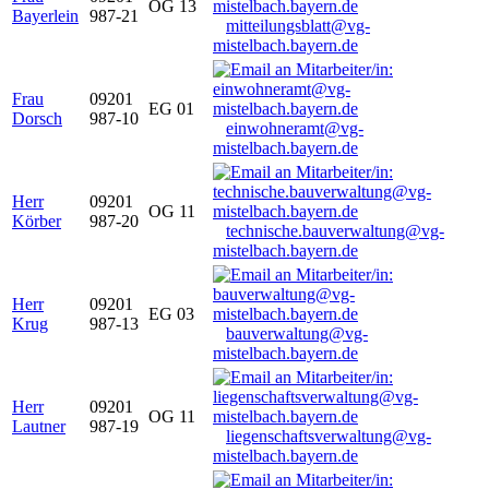
OG 13
Bayerlein
987-21
mitteilungsblatt@vg-
mistelbach.bayern.de
Frau
09201
EG 01
Dorsch
987-10
einwohneramt@vg-
mistelbach.bayern.de
Herr
09201
OG 11
Körber
987-20
technische.bauverwaltung@vg-
mistelbach.bayern.de
Herr
09201
EG 03
Krug
987-13
bauverwaltung@vg-
mistelbach.bayern.de
Herr
09201
OG 11
Lautner
987-19
liegenschaftsverwaltung@vg-
mistelbach.bayern.de