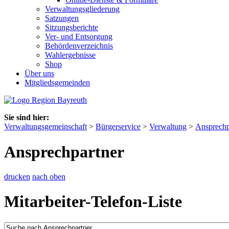
Verwaltungsgliederung
Satzungen
Sitzungsberichte
Ver- und Entsorgung
Behördenverzeichnis
Wahlergebnisse
Shop
Über uns
Mitgliedsgemeinden
Sie sind hier:
Verwaltungsgemeinschaft
>
Bürgerservice
>
Verwaltung
>
Ansprechp
Ansprechpartner
drucken
nach oben
Mitarbeiter-Telefon-Liste