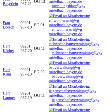
OG 13
Bayerlein
987-21
mitteilungsblatt@vg-
mistelbach.bayern.de
Frau
09201
EG 01
Dorsch
987-10
einwohneramt@vg-
mistelbach.bayern.de
Herr
09201
OG 11
Körber
987-20
technische.bauverwaltung@vg-
mistelbach.bayern.de
Herr
09201
EG 03
Krug
987-13
bauverwaltung@vg-
mistelbach.bayern.de
Herr
09201
OG 11
Lautner
987-19
liegenschaftsverwaltung@vg-
mistelbach.bayern.de