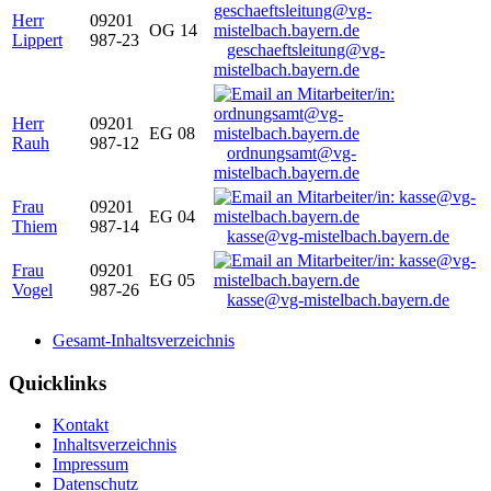
Herr
09201
OG 14
Lippert
987-23
geschaeftsleitung@vg-
mistelbach.bayern.de
Herr
09201
EG 08
Rauh
987-12
ordnungsamt@vg-
mistelbach.bayern.de
Frau
09201
EG 04
Thiem
987-14
kasse@vg-mistelbach.bayern.de
Frau
09201
EG 05
Vogel
987-26
kasse@vg-mistelbach.bayern.de
Gesamt-Inhaltsverzeichnis
Quicklinks
Kontakt
Inhaltsverzeichnis
Impressum
Datenschutz