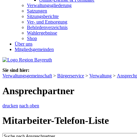
Verwaltungsgliederung
Satzungen
Sitzungsberichte
Ver- und Entsorgung
Behördenverzeichnis
Wahlergebnisse
Shop
Über uns
Mitgliedsgemeinden
Sie sind hier:
Verwaltungsgemeinschaft
>
Bürgerservice
>
Verwaltung
>
Ansprechp
Ansprechpartner
drucken
nach oben
Mitarbeiter-Telefon-Liste