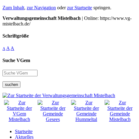
Zum Inhalt
,
zur Navigation
oder
zur Startseite
springen.
Verwaltungsgemeinschaft Mistelbach
| Online: https://www.vg-
mistelbach.de/
Schriftgröße
A
A
A
Suche VGem
suchen
Startseite
Aktuelles