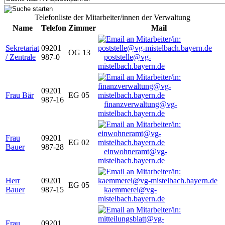
Telefonliste der Mitarbeiter/innen der Verwaltung
Name
Telefon
Zimmer
Mail
Sekretariat
09201
OG 13
/ Zentrale
987-0
poststelle@vg-
mistelbach.bayern.de
09201
Frau Bär
EG 05
987-16
finanzverwaltung@vg-
mistelbach.bayern.de
Frau
09201
EG 02
Bauer
987-28
einwohneramt@vg-
mistelbach.bayern.de
Herr
09201
EG 05
Bauer
987-15
kaemmerei@vg-
mistelbach.bayern.de
Frau
09201