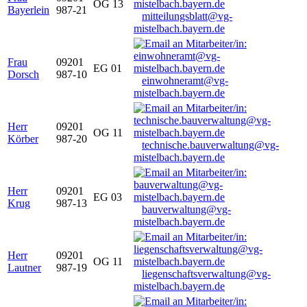
OG 13
Bayerlein
987-21
mitteilungsblatt@vg-
mistelbach.bayern.de
Frau
09201
EG 01
Dorsch
987-10
einwohneramt@vg-
mistelbach.bayern.de
Herr
09201
OG 11
Körber
987-20
technische.bauverwaltung@vg-
mistelbach.bayern.de
Herr
09201
EG 03
Krug
987-13
bauverwaltung@vg-
mistelbach.bayern.de
Herr
09201
OG 11
Lautner
987-19
liegenschaftsverwaltung@vg-
mistelbach.bayern.de