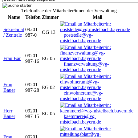
Telefonliste der Mitarbeiter/innen der Verwaltung
Name
Telefon
Zimmer
Mail
Sekretariat
09201
OG 13
/ Zentrale
987-0
poststelle@vg-
mistelbach.bayern.de
09201
Frau Bär
EG 05
987-16
finanzverwaltung@vg-
mistelbach.bayern.de
Frau
09201
EG 02
Bauer
987-28
einwohneramt@vg-
mistelbach.bayern.de
Herr
09201
EG 05
Bauer
987-15
kaemmerei@vg-
mistelbach.bayern.de
Frau
09201