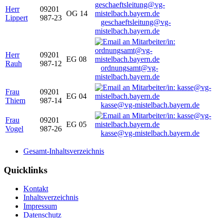
Herr
09201
OG 14
Lippert
987-23
geschaeftsleitung@vg-
mistelbach.bayern.de
Herr
09201
EG 08
Rauh
987-12
ordnungsamt@vg-
mistelbach.bayern.de
Frau
09201
EG 04
Thiem
987-14
kasse@vg-mistelbach.bayern.de
Frau
09201
EG 05
Vogel
987-26
kasse@vg-mistelbach.bayern.de
Gesamt-Inhaltsverzeichnis
Quicklinks
Kontakt
Inhaltsverzeichnis
Impressum
Datenschutz