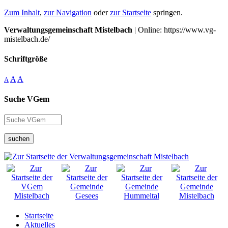
Zum Inhalt
,
zur Navigation
oder
zur Startseite
springen.
Verwaltungsgemeinschaft Mistelbach
| Online: https://www.vg-
mistelbach.de/
Schriftgröße
A
A
A
Suche VGem
suchen
Startseite
Aktuelles