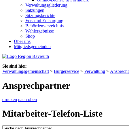
Verwaltungsgliederung
Satzungen
Sitzungsberichte
Ver- und Entsorgung
Behördenverzeichnis
Wahlergebnisse
Shop
Über uns
Mitgliedsgemeinden
Sie sind hier:
Verwaltungsgemeinschaft
>
Bürgerservice
>
Verwaltung
>
Ansprechp
Ansprechpartner
drucken
nach oben
Mitarbeiter-Telefon-Liste