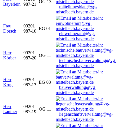
OG 13
Bayerlein
987-21
mitteilungsblatt@vg-
mistelbach.bayern.de
Frau
09201
EG 01
Dorsch
987-10
einwohneramt@vg-
mistelbach.bayern.de
Herr
09201
OG 11
Körber
987-20
technische.bauverwaltung@vg-
mistelbach.bayern.de
Herr
09201
EG 03
Krug
987-13
bauverwaltung@vg-
mistelbach.bayern.de
Herr
09201
OG 11
Lautner
987-19
liegenschaftsverwaltung@vg-
mistelbach.bayern.de