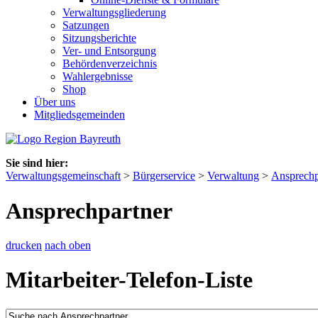
Verwaltungsgliederung
Satzungen
Sitzungsberichte
Ver- und Entsorgung
Behördenverzeichnis
Wahlergebnisse
Shop
Über uns
Mitgliedsgemeinden
Sie sind hier:
Verwaltungsgemeinschaft
>
Bürgerservice
>
Verwaltung
>
Ansprechp
Ansprechpartner
drucken
nach oben
Mitarbeiter-Telefon-Liste