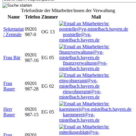
Telefonliste der Mitarbeiter/innen der Verwaltung
Name
Telefon
Zimmer
Mail
Sekretariat
09201
OG 13
/ Zentrale
987-0
poststelle@vg-
mistelbach.bayern.de
09201
Frau Bär
EG 05
987-16
finanzverwaltung@vg-
mistelbach.bayern.de
Frau
09201
EG 02
Bauer
987-28
einwohneramt@vg-
mistelbach.bayern.de
Herr
09201
EG 05
Bauer
987-15
kaemmerei@vg-
mistelbach.bayern.de
Frau
09201