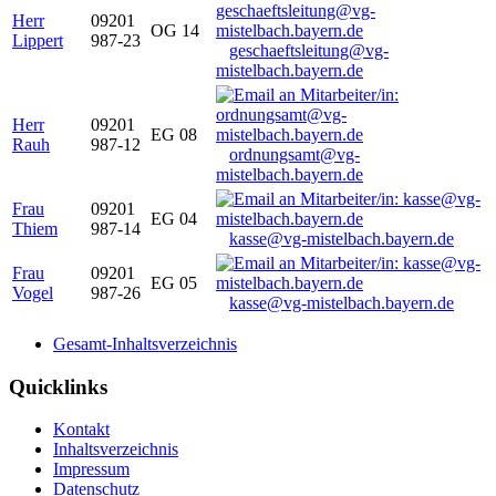
Herr
09201
OG 14
Lippert
987-23
geschaeftsleitung@vg-
mistelbach.bayern.de
Herr
09201
EG 08
Rauh
987-12
ordnungsamt@vg-
mistelbach.bayern.de
Frau
09201
EG 04
Thiem
987-14
kasse@vg-mistelbach.bayern.de
Frau
09201
EG 05
Vogel
987-26
kasse@vg-mistelbach.bayern.de
Gesamt-Inhaltsverzeichnis
Quicklinks
Kontakt
Inhaltsverzeichnis
Impressum
Datenschutz