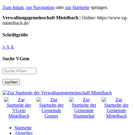
Zum Inhalt
,
zur Navigation
oder
zur Startseite
springen.
Verwaltungsgemeinschaft Mistelbach
| Online: https://www.vg-
mistelbach.de/
Schriftgröße
A
A
A
Suche VGem
suchen
Startseite
Aktuelles