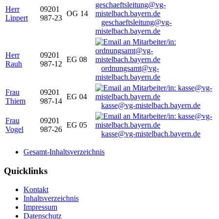
Herr
09201
OG 14
Lippert
987-23
geschaeftsleitung@vg-
mistelbach.bayern.de
Herr
09201
EG 08
Rauh
987-12
ordnungsamt@vg-
mistelbach.bayern.de
Frau
09201
EG 04
Thiem
987-14
kasse@vg-mistelbach.bayern.de
Frau
09201
EG 05
Vogel
987-26
kasse@vg-mistelbach.bayern.de
Gesamt-Inhaltsverzeichnis
Quicklinks
Kontakt
Inhaltsverzeichnis
Impressum
Datenschutz