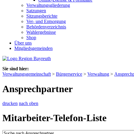
Verwaltungsgliederung
Satzungen
Sitzungsberichte
Ver- und Entsorgung
Behördenverzeichnis
Wahlergebnisse
Shop
Über uns
Mitgliedsgemeinden
Sie sind hier:
Verwaltungsgemeinschaft
>
Bürgerservice
>
Verwaltung
>
Ansprechp
Ansprechpartner
drucken
nach oben
Mitarbeiter-Telefon-Liste