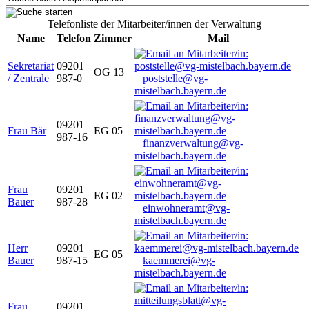
Telefonliste der Mitarbeiter/innen der Verwaltung
Name
Telefon
Zimmer
Mail
Sekretariat
09201
OG 13
/ Zentrale
987-0
poststelle@vg-
mistelbach.bayern.de
09201
Frau Bär
EG 05
987-16
finanzverwaltung@vg-
mistelbach.bayern.de
Frau
09201
EG 02
Bauer
987-28
einwohneramt@vg-
mistelbach.bayern.de
Herr
09201
EG 05
Bauer
987-15
kaemmerei@vg-
mistelbach.bayern.de
Frau
09201