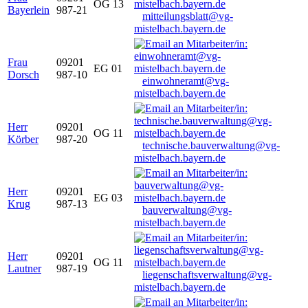
OG 13
Bayerlein
987-21
mitteilungsblatt@vg-
mistelbach.bayern.de
Frau
09201
EG 01
Dorsch
987-10
einwohneramt@vg-
mistelbach.bayern.de
Herr
09201
OG 11
Körber
987-20
technische.bauverwaltung@vg-
mistelbach.bayern.de
Herr
09201
EG 03
Krug
987-13
bauverwaltung@vg-
mistelbach.bayern.de
Herr
09201
OG 11
Lautner
987-19
liegenschaftsverwaltung@vg-
mistelbach.bayern.de