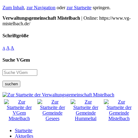
Zum Inhalt
,
zur Navigation
oder
zur Startseite
springen.
Verwaltungsgemeinschaft Mistelbach
| Online: https://www.vg-
mistelbach.de/
Schriftgröße
A
A
A
Suche VGem
suchen
Startseite
Aktuelles