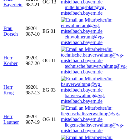
OG 13
Bayerlein
987-21
mitteilungsblatt@vg-
mistelbach.bayern.de
Frau
09201
EG 01
Dorsch
987-10
einwohneramt@vg-
mistelbach.bayern.de
Herr
09201
OG 11
Körber
987-20
technische.bauverwaltung@vg-
mistelbach.bayern.de
Herr
09201
EG 03
Krug
987-13
bauverwaltung@vg-
mistelbach.bayern.de
Herr
09201
OG 11
Lautner
987-19
liegenschaftsverwaltung@vg-
mistelbach.bayern.de