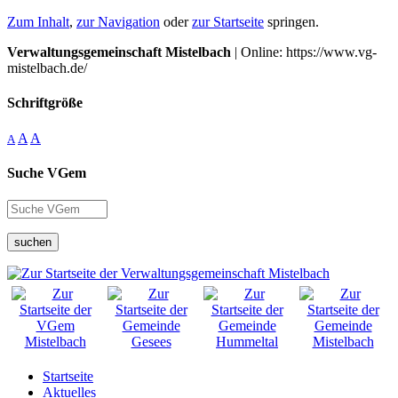
Zum Inhalt
,
zur Navigation
oder
zur Startseite
springen.
Verwaltungsgemeinschaft Mistelbach
| Online: https://www.vg-
mistelbach.de/
Schriftgröße
A
A
A
Suche VGem
suchen
Startseite
Aktuelles