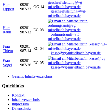
Herr
09201
OG 14
Lippert
987-23
geschaeftsleitung@vg-
mistelbach.bayern.de
Herr
09201
EG 08
Rauh
987-12
ordnungsamt@vg-
mistelbach.bayern.de
Frau
09201
EG 04
Thiem
987-14
kasse@vg-mistelbach.bayern.de
Frau
09201
EG 05
Vogel
987-26
kasse@vg-mistelbach.bayern.de
Gesamt-Inhaltsverzeichnis
Quicklinks
Kontakt
Inhaltsverzeichnis
Impressum
Datenschutz