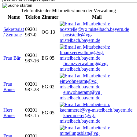
Telefonliste der Mitarbeiter/innen der Verwaltung
Name
Telefon
Zimmer
Mail
Sekretariat
09201
OG 13
/ Zentrale
987-0
poststelle@vg-
mistelbach.bayern.de
09201
Frau Bär
EG 05
987-16
finanzverwaltung@vg-
mistelbach.bayern.de
Frau
09201
EG 02
Bauer
987-28
einwohneramt@vg-
mistelbach.bayern.de
Herr
09201
EG 05
Bauer
987-15
kaemmerei@vg-
mistelbach.bayern.de
Frau
09201