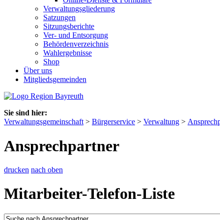
Verwaltungsgliederung
Satzungen
Sitzungsberichte
Ver- und Entsorgung
Behördenverzeichnis
Wahlergebnisse
Shop
Über uns
Mitgliedsgemeinden
Sie sind hier:
Verwaltungsgemeinschaft
>
Bürgerservice
>
Verwaltung
>
Ansprechp
Ansprechpartner
drucken
nach oben
Mitarbeiter-Telefon-Liste