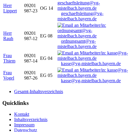
Herr
09201
OG 14
Lippert
987-23
geschaeftsleitung@vg-
mistelbach.bayern.de
Herr
09201
EG 08
Rauh
987-12
ordnungsamt@vg-
mistelbach.bayern.de
Frau
09201
EG 04
Thiem
987-14
kasse@vg-mistelbach.bayern.de
Frau
09201
EG 05
Vogel
987-26
kasse@vg-mistelbach.bayern.de
Gesamt-Inhaltsverzeichnis
Quicklinks
Kontakt
Inhaltsverzeichnis
Impressum
Datenschutz