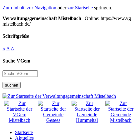
Zum Inhalt
,
zur Navigation
oder
zur Startseite
springen.
Verwaltungsgemeinschaft Mistelbach
| Online: https://www.vg-
mistelbach.de/
Schriftgröße
A
A
A
Suche VGem
suchen
Startseite
Aktuelles