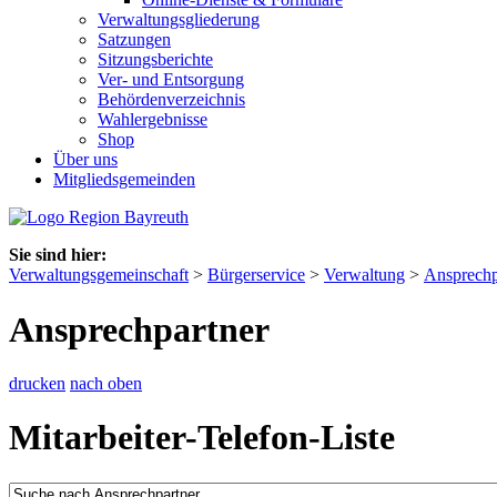
Verwaltungsgliederung
Satzungen
Sitzungsberichte
Ver- und Entsorgung
Behördenverzeichnis
Wahlergebnisse
Shop
Über uns
Mitgliedsgemeinden
Sie sind hier:
Verwaltungsgemeinschaft
>
Bürgerservice
>
Verwaltung
>
Ansprechp
Ansprechpartner
drucken
nach oben
Mitarbeiter-Telefon-Liste