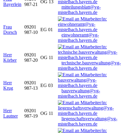
OG 13
Bayerlein
987-21
mitteilungsblatt@vg-
mistelbach.bayern.de
Frau
09201
EG 01
Dorsch
987-10
einwohneramt@vg-
mistelbach.bayern.de
Herr
09201
OG 11
Körber
987-20
technische.bauverwaltung@vg-
mistelbach.bayern.de
Herr
09201
EG 03
Krug
987-13
bauverwaltung@vg-
mistelbach.bayern.de
Herr
09201
OG 11
Lautner
987-19
liegenschaftsverwaltung@vg-
mistelbach.bayern.de