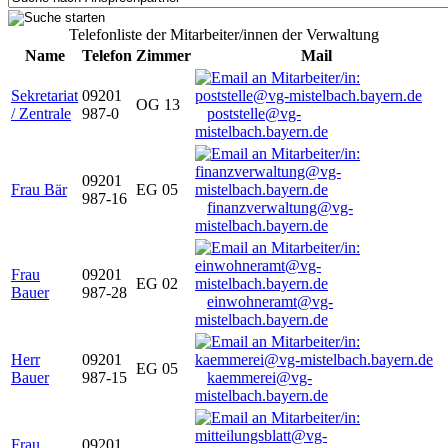
Telefonliste der Mitarbeiter/innen der Verwaltung
Name
Telefon
Zimmer
Mail
Sekretariat
09201
OG 13
/ Zentrale
987-0
poststelle@vg-
mistelbach.bayern.de
09201
Frau Bär
EG 05
987-16
finanzverwaltung@vg-
mistelbach.bayern.de
Frau
09201
EG 02
Bauer
987-28
einwohneramt@vg-
mistelbach.bayern.de
Herr
09201
EG 05
Bauer
987-15
kaemmerei@vg-
mistelbach.bayern.de
Frau
09201