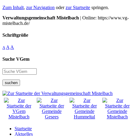
Zum Inhalt
,
zur Navigation
oder
zur Startseite
springen.
Verwaltungsgemeinschaft Mistelbach
| Online: https://www.vg-
mistelbach.de/
Schriftgröße
A
A
A
Suche VGem
suchen
Startseite
Aktuelles