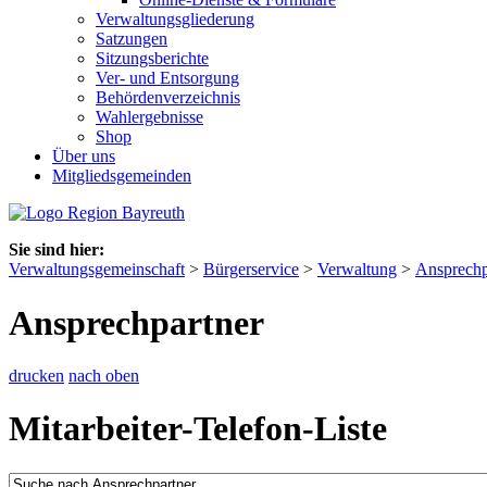
Verwaltungsgliederung
Satzungen
Sitzungsberichte
Ver- und Entsorgung
Behördenverzeichnis
Wahlergebnisse
Shop
Über uns
Mitgliedsgemeinden
Sie sind hier:
Verwaltungsgemeinschaft
>
Bürgerservice
>
Verwaltung
>
Ansprechp
Ansprechpartner
drucken
nach oben
Mitarbeiter-Telefon-Liste