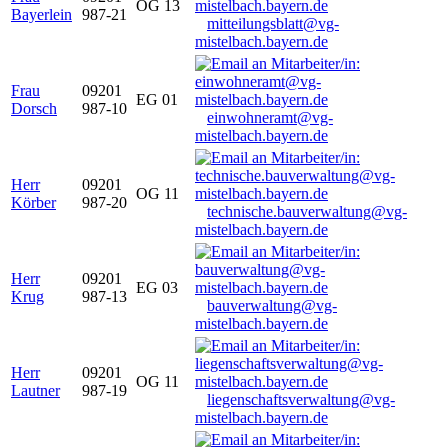
OG 13
Bayerlein
987-21
mitteilungsblatt@vg-
mistelbach.bayern.de
Frau
09201
EG 01
Dorsch
987-10
einwohneramt@vg-
mistelbach.bayern.de
Herr
09201
OG 11
Körber
987-20
technische.bauverwaltung@vg-
mistelbach.bayern.de
Herr
09201
EG 03
Krug
987-13
bauverwaltung@vg-
mistelbach.bayern.de
Herr
09201
OG 11
Lautner
987-19
liegenschaftsverwaltung@vg-
mistelbach.bayern.de