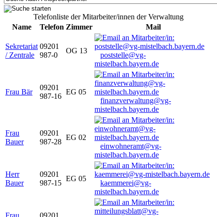
Telefonliste der Mitarbeiter/innen der Verwaltung
Name
Telefon
Zimmer
Mail
Sekretariat
09201
OG 13
/ Zentrale
987-0
poststelle@vg-
mistelbach.bayern.de
09201
Frau Bär
EG 05
987-16
finanzverwaltung@vg-
mistelbach.bayern.de
Frau
09201
EG 02
Bauer
987-28
einwohneramt@vg-
mistelbach.bayern.de
Herr
09201
EG 05
Bauer
987-15
kaemmerei@vg-
mistelbach.bayern.de
Frau
09201