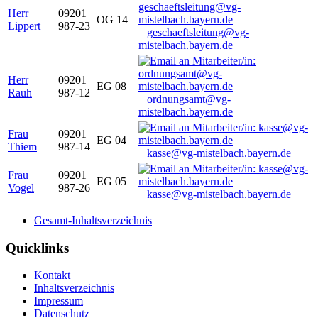
Herr
09201
OG 14
Lippert
987-23
geschaeftsleitung@vg-
mistelbach.bayern.de
Herr
09201
EG 08
Rauh
987-12
ordnungsamt@vg-
mistelbach.bayern.de
Frau
09201
EG 04
Thiem
987-14
kasse@vg-mistelbach.bayern.de
Frau
09201
EG 05
Vogel
987-26
kasse@vg-mistelbach.bayern.de
Gesamt-Inhaltsverzeichnis
Quicklinks
Kontakt
Inhaltsverzeichnis
Impressum
Datenschutz