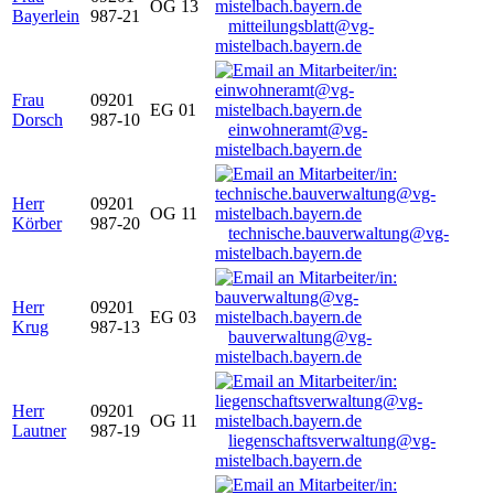
OG 13
Bayerlein
987-21
mitteilungsblatt@vg-
mistelbach.bayern.de
Frau
09201
EG 01
Dorsch
987-10
einwohneramt@vg-
mistelbach.bayern.de
Herr
09201
OG 11
Körber
987-20
technische.bauverwaltung@vg-
mistelbach.bayern.de
Herr
09201
EG 03
Krug
987-13
bauverwaltung@vg-
mistelbach.bayern.de
Herr
09201
OG 11
Lautner
987-19
liegenschaftsverwaltung@vg-
mistelbach.bayern.de