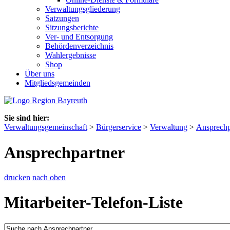
Verwaltungsgliederung
Satzungen
Sitzungsberichte
Ver- und Entsorgung
Behördenverzeichnis
Wahlergebnisse
Shop
Über uns
Mitgliedsgemeinden
Sie sind hier:
Verwaltungsgemeinschaft
>
Bürgerservice
>
Verwaltung
>
Ansprechp
Ansprechpartner
drucken
nach oben
Mitarbeiter-Telefon-Liste