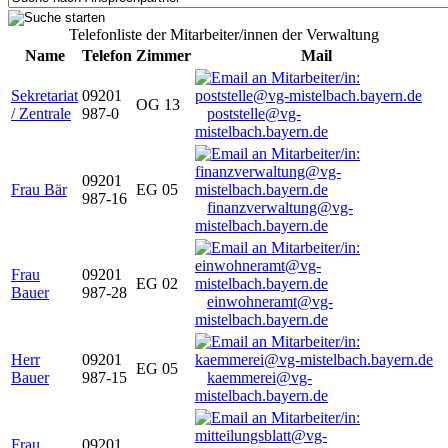
Telefonliste der Mitarbeiter/innen der Verwaltung
Name
Telefon
Zimmer
Mail
Sekretariat
09201
OG 13
/ Zentrale
987-0
poststelle@vg-
mistelbach.bayern.de
09201
Frau Bär
EG 05
987-16
finanzverwaltung@vg-
mistelbach.bayern.de
Frau
09201
EG 02
Bauer
987-28
einwohneramt@vg-
mistelbach.bayern.de
Herr
09201
EG 05
Bauer
987-15
kaemmerei@vg-
mistelbach.bayern.de
Frau
09201