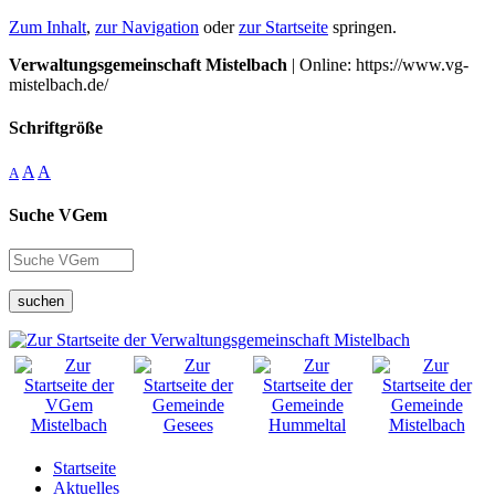
Zum Inhalt
,
zur Navigation
oder
zur Startseite
springen.
Verwaltungsgemeinschaft Mistelbach
| Online: https://www.vg-
mistelbach.de/
Schriftgröße
A
A
A
Suche VGem
suchen
Startseite
Aktuelles