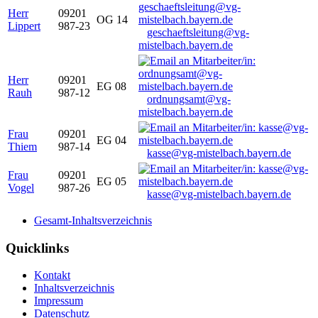
Herr
09201
OG 14
Lippert
987-23
geschaeftsleitung@vg-
mistelbach.bayern.de
Herr
09201
EG 08
Rauh
987-12
ordnungsamt@vg-
mistelbach.bayern.de
Frau
09201
EG 04
Thiem
987-14
kasse@vg-mistelbach.bayern.de
Frau
09201
EG 05
Vogel
987-26
kasse@vg-mistelbach.bayern.de
Gesamt-Inhaltsverzeichnis
Quicklinks
Kontakt
Inhaltsverzeichnis
Impressum
Datenschutz