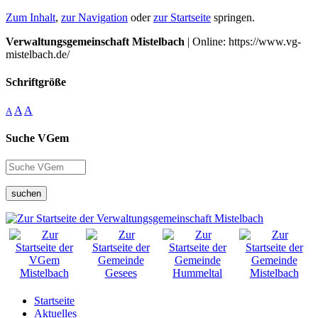
Zum Inhalt
,
zur Navigation
oder
zur Startseite
springen.
Verwaltungsgemeinschaft Mistelbach
| Online: https://www.vg-
mistelbach.de/
Schriftgröße
A
A
A
Suche VGem
suchen
Startseite
Aktuelles