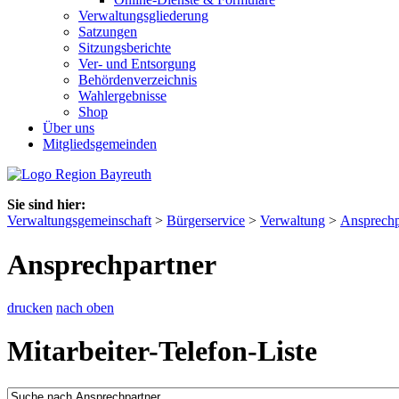
Verwaltungsgliederung
Satzungen
Sitzungsberichte
Ver- und Entsorgung
Behördenverzeichnis
Wahlergebnisse
Shop
Über uns
Mitgliedsgemeinden
Sie sind hier:
Verwaltungsgemeinschaft
>
Bürgerservice
>
Verwaltung
>
Ansprechp
Ansprechpartner
drucken
nach oben
Mitarbeiter-Telefon-Liste