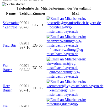
Telefonliste der Mitarbeiter/innen der Verwaltung
Name
Telefon
Zimmer
Mail
Sekretariat
09201
OG 13
/ Zentrale
987-0
poststelle@vg-
mistelbach.bayern.de
09201
Frau Bär
EG 05
987-16
finanzverwaltung@vg-
mistelbach.bayern.de
Frau
09201
EG 02
Bauer
987-28
einwohneramt@vg-
mistelbach.bayern.de
Herr
09201
EG 05
Bauer
987-15
kaemmerei@vg-
mistelbach.bayern.de
Frau
09201