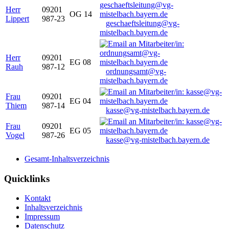
Herr
09201
OG 14
Lippert
987-23
geschaeftsleitung@vg-
mistelbach.bayern.de
Herr
09201
EG 08
Rauh
987-12
ordnungsamt@vg-
mistelbach.bayern.de
Frau
09201
EG 04
Thiem
987-14
kasse@vg-mistelbach.bayern.de
Frau
09201
EG 05
Vogel
987-26
kasse@vg-mistelbach.bayern.de
Gesamt-Inhaltsverzeichnis
Quicklinks
Kontakt
Inhaltsverzeichnis
Impressum
Datenschutz