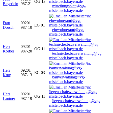
OG 13
Bayerlein
987-21
mitteilungsblatt@vg-
mistelbach.bayern.de
Frau
09201
EG 01
Dorsch
987-10
einwohneramt@vg-
mistelbach.bayern.de
Herr
09201
OG 11
Körber
987-20
technische.bauverwaltung@vg-
mistelbach.bayern.de
Herr
09201
EG 03
Krug
987-13
bauverwaltung@vg-
mistelbach.bayern.de
Herr
09201
OG 11
Lautner
987-19
liegenschaftsverwaltung@vg-
mistelbach.bayern.de