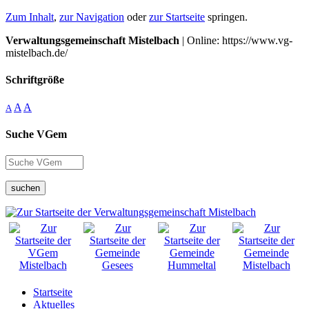
Zum Inhalt
,
zur Navigation
oder
zur Startseite
springen.
Verwaltungsgemeinschaft Mistelbach
| Online: https://www.vg-
mistelbach.de/
Schriftgröße
A
A
A
Suche VGem
suchen
Startseite
Aktuelles