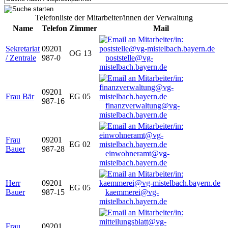
Telefonliste der Mitarbeiter/innen der Verwaltung
Name
Telefon
Zimmer
Mail
Sekretariat
09201
OG 13
/ Zentrale
987-0
poststelle@vg-
mistelbach.bayern.de
09201
Frau Bär
EG 05
987-16
finanzverwaltung@vg-
mistelbach.bayern.de
Frau
09201
EG 02
Bauer
987-28
einwohneramt@vg-
mistelbach.bayern.de
Herr
09201
EG 05
Bauer
987-15
kaemmerei@vg-
mistelbach.bayern.de
Frau
09201