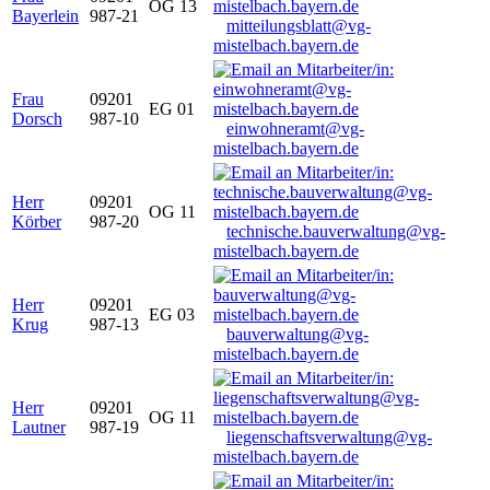
OG 13
Bayerlein
987-21
mitteilungsblatt@vg-
mistelbach.bayern.de
Frau
09201
EG 01
Dorsch
987-10
einwohneramt@vg-
mistelbach.bayern.de
Herr
09201
OG 11
Körber
987-20
technische.bauverwaltung@vg-
mistelbach.bayern.de
Herr
09201
EG 03
Krug
987-13
bauverwaltung@vg-
mistelbach.bayern.de
Herr
09201
OG 11
Lautner
987-19
liegenschaftsverwaltung@vg-
mistelbach.bayern.de