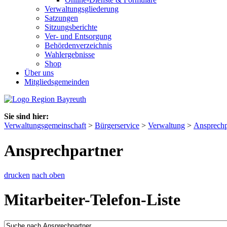
Verwaltungsgliederung
Satzungen
Sitzungsberichte
Ver- und Entsorgung
Behördenverzeichnis
Wahlergebnisse
Shop
Über uns
Mitgliedsgemeinden
Sie sind hier:
Verwaltungsgemeinschaft
>
Bürgerservice
>
Verwaltung
>
Ansprechp
Ansprechpartner
drucken
nach oben
Mitarbeiter-Telefon-Liste