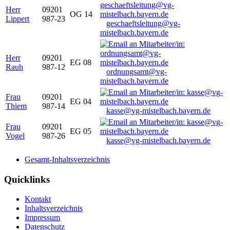
Herr
09201
OG 14
Lippert
987-23
geschaeftsleitung@vg-
mistelbach.bayern.de
Herr
09201
EG 08
Rauh
987-12
ordnungsamt@vg-
mistelbach.bayern.de
Frau
09201
EG 04
Thiem
987-14
kasse@vg-mistelbach.bayern.de
Frau
09201
EG 05
Vogel
987-26
kasse@vg-mistelbach.bayern.de
Gesamt-Inhaltsverzeichnis
Quicklinks
Kontakt
Inhaltsverzeichnis
Impressum
Datenschutz