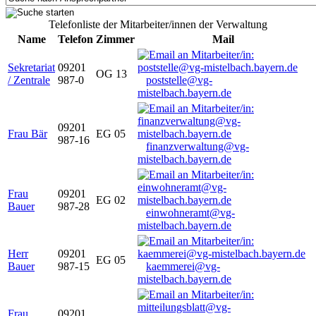
Telefonliste der Mitarbeiter/innen der Verwaltung
Name
Telefon
Zimmer
Mail
Sekretariat
09201
OG 13
/ Zentrale
987-0
poststelle@vg-
mistelbach.bayern.de
09201
Frau Bär
EG 05
987-16
finanzverwaltung@vg-
mistelbach.bayern.de
Frau
09201
EG 02
Bauer
987-28
einwohneramt@vg-
mistelbach.bayern.de
Herr
09201
EG 05
Bauer
987-15
kaemmerei@vg-
mistelbach.bayern.de
Frau
09201