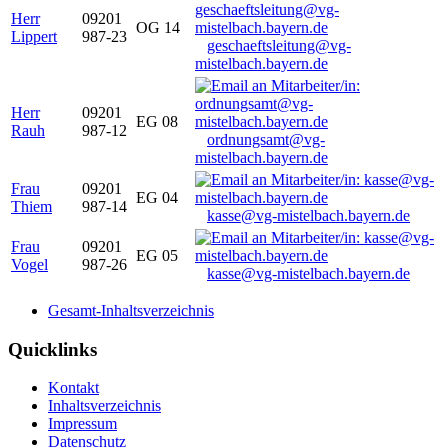
Herr
09201
OG 14
Lippert
987-23
geschaeftsleitung@vg-
mistelbach.bayern.de
Herr
09201
EG 08
Rauh
987-12
ordnungsamt@vg-
mistelbach.bayern.de
Frau
09201
EG 04
Thiem
987-14
kasse@vg-mistelbach.bayern.de
Frau
09201
EG 05
Vogel
987-26
kasse@vg-mistelbach.bayern.de
Gesamt-Inhaltsverzeichnis
Quicklinks
Kontakt
Inhaltsverzeichnis
Impressum
Datenschutz