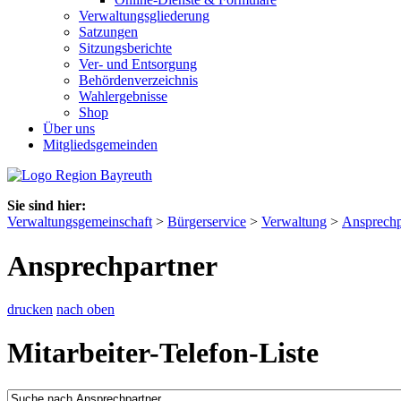
Verwaltungsgliederung
Satzungen
Sitzungsberichte
Ver- und Entsorgung
Behördenverzeichnis
Wahlergebnisse
Shop
Über uns
Mitgliedsgemeinden
Sie sind hier:
Verwaltungsgemeinschaft
>
Bürgerservice
>
Verwaltung
>
Ansprechp
Ansprechpartner
drucken
nach oben
Mitarbeiter-Telefon-Liste