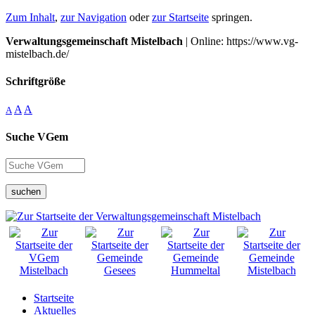
Zum Inhalt
,
zur Navigation
oder
zur Startseite
springen.
Verwaltungsgemeinschaft Mistelbach
| Online: https://www.vg-
mistelbach.de/
Schriftgröße
A
A
A
Suche VGem
suchen
Startseite
Aktuelles