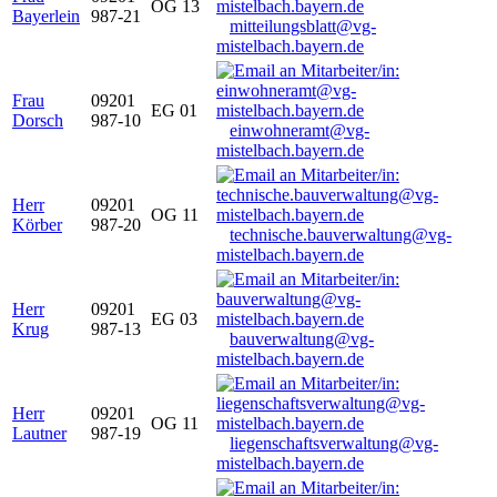
OG 13
Bayerlein
987-21
mitteilungsblatt@vg-
mistelbach.bayern.de
Frau
09201
EG 01
Dorsch
987-10
einwohneramt@vg-
mistelbach.bayern.de
Herr
09201
OG 11
Körber
987-20
technische.bauverwaltung@vg-
mistelbach.bayern.de
Herr
09201
EG 03
Krug
987-13
bauverwaltung@vg-
mistelbach.bayern.de
Herr
09201
OG 11
Lautner
987-19
liegenschaftsverwaltung@vg-
mistelbach.bayern.de