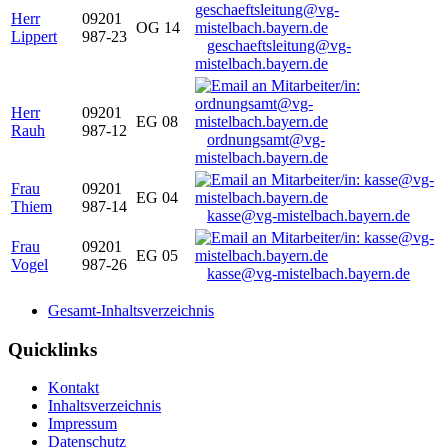
Herr
09201
OG 14
Lippert
987-23
geschaeftsleitung@vg-
mistelbach.bayern.de
Herr
09201
EG 08
Rauh
987-12
ordnungsamt@vg-
mistelbach.bayern.de
Frau
09201
EG 04
Thiem
987-14
kasse@vg-mistelbach.bayern.de
Frau
09201
EG 05
Vogel
987-26
kasse@vg-mistelbach.bayern.de
Gesamt-Inhaltsverzeichnis
Quicklinks
Kontakt
Inhaltsverzeichnis
Impressum
Datenschutz