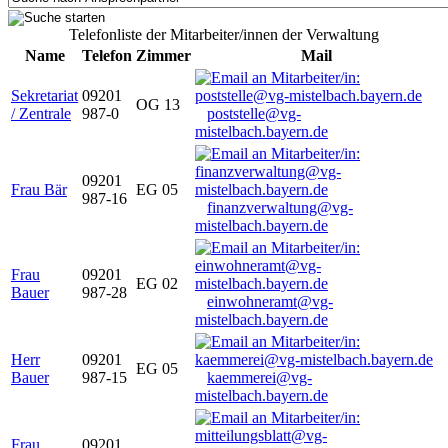
Telefonliste der Mitarbeiter/innen der Verwaltung
Name
Telefon
Zimmer
Mail
Sekretariat
09201
OG 13
/ Zentrale
987-0
poststelle@vg-
mistelbach.bayern.de
09201
Frau Bär
EG 05
987-16
finanzverwaltung@vg-
mistelbach.bayern.de
Frau
09201
EG 02
Bauer
987-28
einwohneramt@vg-
mistelbach.bayern.de
Herr
09201
EG 05
Bauer
987-15
kaemmerei@vg-
mistelbach.bayern.de
Frau
09201