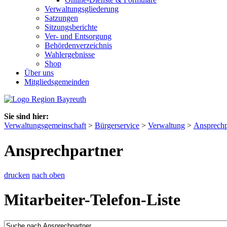
Verwaltungsgliederung
Satzungen
Sitzungsberichte
Ver- und Entsorgung
Behördenverzeichnis
Wahlergebnisse
Shop
Über uns
Mitgliedsgemeinden
Sie sind hier:
Verwaltungsgemeinschaft
>
Bürgerservice
>
Verwaltung
>
Ansprechp
Ansprechpartner
drucken
nach oben
Mitarbeiter-Telefon-Liste