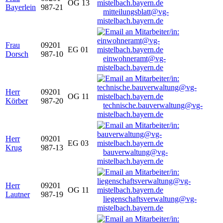
OG 13
Bayerlein
987-21
mitteilungsblatt@vg-
mistelbach.bayern.de
Frau
09201
EG 01
Dorsch
987-10
einwohneramt@vg-
mistelbach.bayern.de
Herr
09201
OG 11
Körber
987-20
technische.bauverwaltung@vg-
mistelbach.bayern.de
Herr
09201
EG 03
Krug
987-13
bauverwaltung@vg-
mistelbach.bayern.de
Herr
09201
OG 11
Lautner
987-19
liegenschaftsverwaltung@vg-
mistelbach.bayern.de