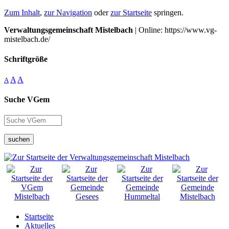
Zum Inhalt
,
zur Navigation
oder
zur Startseite
springen.
Verwaltungsgemeinschaft Mistelbach
| Online: https://www.vg-
mistelbach.de/
Schriftgröße
A
A
A
Suche VGem
suchen
Startseite
Aktuelles