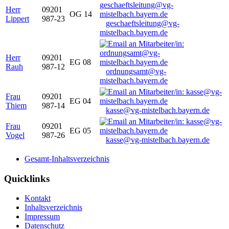
Herr
09201
OG 14
Lippert
987-23
geschaeftsleitung@vg-
mistelbach.bayern.de
Herr
09201
EG 08
Rauh
987-12
ordnungsamt@vg-
mistelbach.bayern.de
Frau
09201
EG 04
Thiem
987-14
kasse@vg-mistelbach.bayern.de
Frau
09201
EG 05
Vogel
987-26
kasse@vg-mistelbach.bayern.de
Gesamt-Inhaltsverzeichnis
Quicklinks
Kontakt
Inhaltsverzeichnis
Impressum
Datenschutz