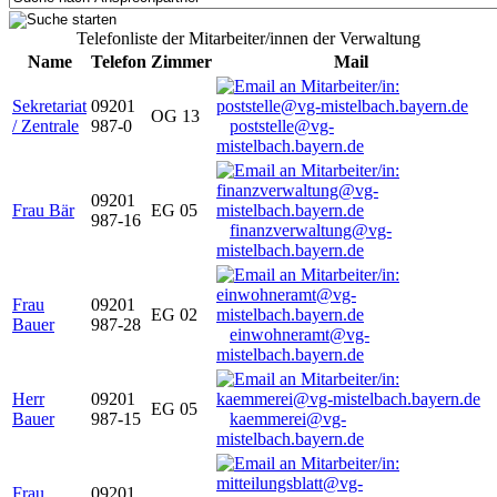
Telefonliste der Mitarbeiter/innen der Verwaltung
Name
Telefon
Zimmer
Mail
Sekretariat
09201
OG 13
/ Zentrale
987-0
poststelle@vg-
mistelbach.bayern.de
09201
Frau Bär
EG 05
987-16
finanzverwaltung@vg-
mistelbach.bayern.de
Frau
09201
EG 02
Bauer
987-28
einwohneramt@vg-
mistelbach.bayern.de
Herr
09201
EG 05
Bauer
987-15
kaemmerei@vg-
mistelbach.bayern.de
Frau
09201