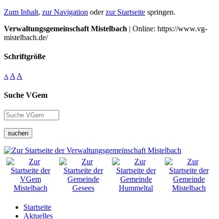
Zum Inhalt
,
zur Navigation
oder
zur Startseite
springen.
Verwaltungsgemeinschaft Mistelbach
| Online: https://www.vg-
mistelbach.de/
Schriftgröße
A
A
A
Suche VGem
suchen
Startseite
Aktuelles