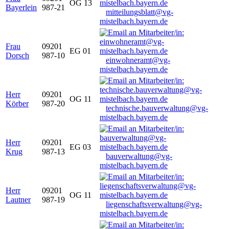
OG 13
Bayerlein
987-21
mitteilungsblatt@vg-
mistelbach.bayern.de
Frau
09201
EG 01
Dorsch
987-10
einwohneramt@vg-
mistelbach.bayern.de
Herr
09201
OG 11
Körber
987-20
technische.bauverwaltung@vg-
mistelbach.bayern.de
Herr
09201
EG 03
Krug
987-13
bauverwaltung@vg-
mistelbach.bayern.de
Herr
09201
OG 11
Lautner
987-19
liegenschaftsverwaltung@vg-
mistelbach.bayern.de