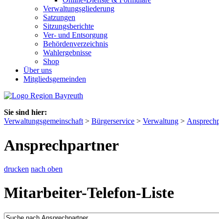
Verwaltungsgliederung
Satzungen
Sitzungsberichte
Ver- und Entsorgung
Behördenverzeichnis
Wahlergebnisse
Shop
Über uns
Mitgliedsgemeinden
Sie sind hier:
Verwaltungsgemeinschaft
>
Bürgerservice
>
Verwaltung
>
Ansprechp
Ansprechpartner
drucken
nach oben
Mitarbeiter-Telefon-Liste