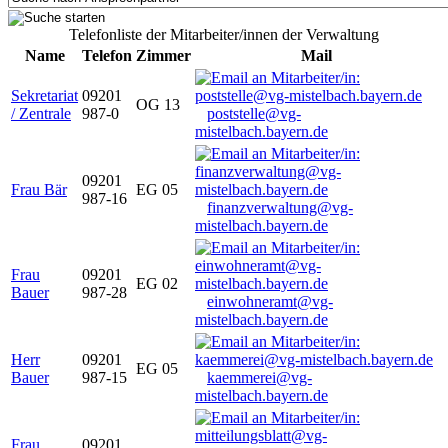
Telefonliste der Mitarbeiter/innen der Verwaltung
Name
Telefon
Zimmer
Mail
Sekretariat
09201
OG 13
/ Zentrale
987-0
poststelle@vg-
mistelbach.bayern.de
09201
Frau Bär
EG 05
987-16
finanzverwaltung@vg-
mistelbach.bayern.de
Frau
09201
EG 02
Bauer
987-28
einwohneramt@vg-
mistelbach.bayern.de
Herr
09201
EG 05
Bauer
987-15
kaemmerei@vg-
mistelbach.bayern.de
Frau
09201