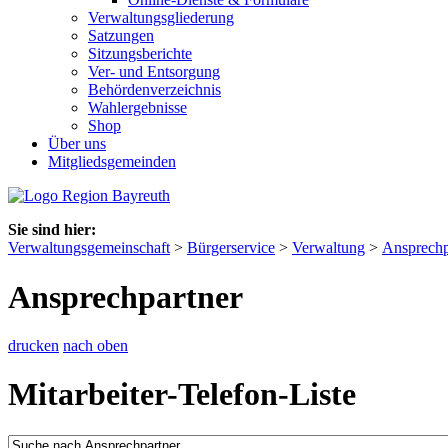
Verwaltungsgliederung
Satzungen
Sitzungsberichte
Ver- und Entsorgung
Behördenverzeichnis
Wahlergebnisse
Shop
Über uns
Mitgliedsgemeinden
Sie sind hier:
Verwaltungsgemeinschaft
>
Bürgerservice
>
Verwaltung
>
Ansprechp
Ansprechpartner
drucken
nach oben
Mitarbeiter-Telefon-Liste