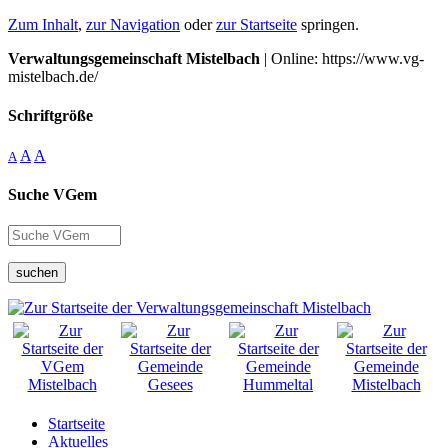
Zum Inhalt
,
zur Navigation
oder
zur Startseite
springen.
Verwaltungsgemeinschaft Mistelbach
| Online: https://www.vg-
mistelbach.de/
Schriftgröße
A
A
A
Suche VGem
suchen
Startseite
Aktuelles