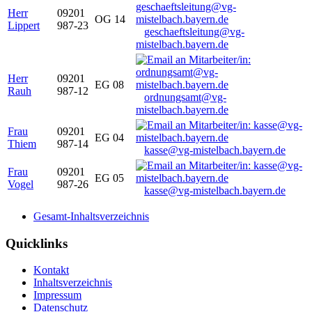
Herr
09201
OG 14
Lippert
987-23
geschaeftsleitung@vg-
mistelbach.bayern.de
Herr
09201
EG 08
Rauh
987-12
ordnungsamt@vg-
mistelbach.bayern.de
Frau
09201
EG 04
Thiem
987-14
kasse@vg-mistelbach.bayern.de
Frau
09201
EG 05
Vogel
987-26
kasse@vg-mistelbach.bayern.de
Gesamt-Inhaltsverzeichnis
Quicklinks
Kontakt
Inhaltsverzeichnis
Impressum
Datenschutz