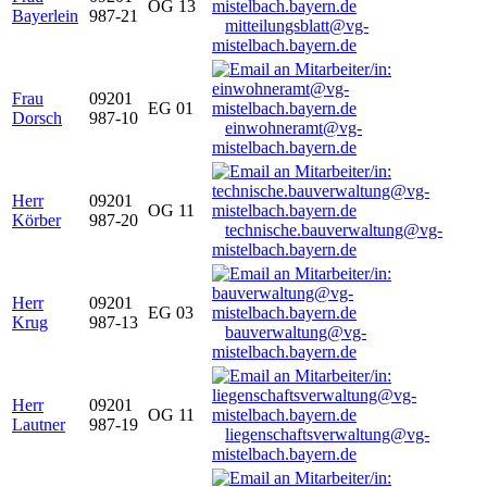
OG 13
Bayerlein
987-21
mitteilungsblatt@vg-
mistelbach.bayern.de
Frau
09201
EG 01
Dorsch
987-10
einwohneramt@vg-
mistelbach.bayern.de
Herr
09201
OG 11
Körber
987-20
technische.bauverwaltung@vg-
mistelbach.bayern.de
Herr
09201
EG 03
Krug
987-13
bauverwaltung@vg-
mistelbach.bayern.de
Herr
09201
OG 11
Lautner
987-19
liegenschaftsverwaltung@vg-
mistelbach.bayern.de