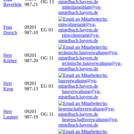
OG 13
Bayerlein
987-21
mitteilungsblatt@vg-
mistelbach.bayern.de
Frau
09201
EG 01
Dorsch
987-10
einwohneramt@vg-
mistelbach.bayern.de
Herr
09201
OG 11
Körber
987-20
technische.bauverwaltung@vg-
mistelbach.bayern.de
Herr
09201
EG 03
Krug
987-13
bauverwaltung@vg-
mistelbach.bayern.de
Herr
09201
OG 11
Lautner
987-19
liegenschaftsverwaltung@vg-
mistelbach.bayern.de