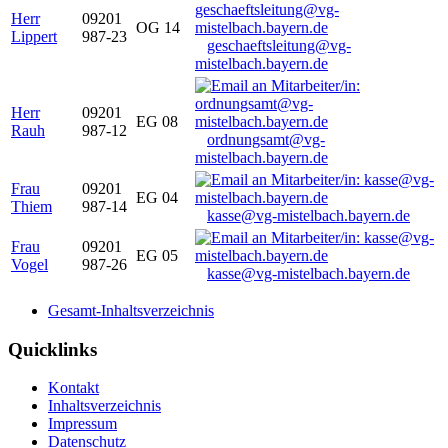
Herr
09201
OG 14
Lippert
987-23
geschaeftsleitung@vg-
mistelbach.bayern.de
Herr
09201
EG 08
Rauh
987-12
ordnungsamt@vg-
mistelbach.bayern.de
Frau
09201
EG 04
Thiem
987-14
kasse@vg-mistelbach.bayern.de
Frau
09201
EG 05
Vogel
987-26
kasse@vg-mistelbach.bayern.de
Gesamt-Inhaltsverzeichnis
Quicklinks
Kontakt
Inhaltsverzeichnis
Impressum
Datenschutz