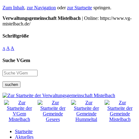
Zum Inhalt
,
zur Navigation
oder
zur Startseite
springen.
Verwaltungsgemeinschaft Mistelbach
| Online: https://www.vg-
mistelbach.de/
Schriftgröße
A
A
A
Suche VGem
suchen
Startseite
Aktuelles