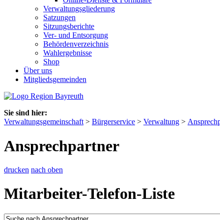
Verwaltungsgliederung
Satzungen
Sitzungsberichte
Ver- und Entsorgung
Behördenverzeichnis
Wahlergebnisse
Shop
Über uns
Mitgliedsgemeinden
Sie sind hier:
Verwaltungsgemeinschaft
>
Bürgerservice
>
Verwaltung
>
Ansprechp
Ansprechpartner
drucken
nach oben
Mitarbeiter-Telefon-Liste