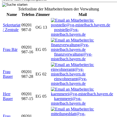
Telefonliste der Mitarbeiter/innen der Verwaltung
Name
Telefon
Zimmer
Mail
Sekretariat
09201
OG 13
/ Zentrale
987-0
poststelle@vg-
mistelbach.bayern.de
09201
Frau Bär
EG 05
987-16
finanzverwaltung@vg-
mistelbach.bayern.de
Frau
09201
EG 02
Bauer
987-28
einwohneramt@vg-
mistelbach.bayern.de
Herr
09201
EG 05
Bauer
987-15
kaemmerei@vg-
mistelbach.bayern.de
Frau
09201