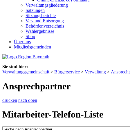
Verwaltungsgliederung
Satzungen
Sitzungsberichte
Ver- und Entsorgung
Behördenverzeichnis
Wahlergebnisse
Shop
Über uns
Mitgliedsgemeinden
Sie sind hier:
Verwaltungsgemeinschaft
>
Bürgerservice
>
Verwaltung
>
Ansprechp
Ansprechpartner
drucken
nach oben
Mitarbeiter-Telefon-Liste