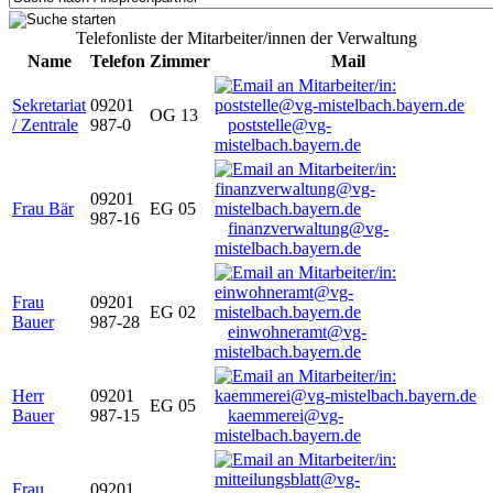
Telefonliste der Mitarbeiter/innen der Verwaltung
Name
Telefon
Zimmer
Mail
Sekretariat
09201
OG 13
/ Zentrale
987-0
poststelle@vg-
mistelbach.bayern.de
09201
Frau Bär
EG 05
987-16
finanzverwaltung@vg-
mistelbach.bayern.de
Frau
09201
EG 02
Bauer
987-28
einwohneramt@vg-
mistelbach.bayern.de
Herr
09201
EG 05
Bauer
987-15
kaemmerei@vg-
mistelbach.bayern.de
Frau
09201