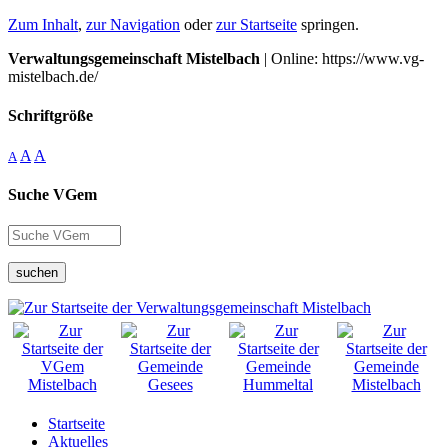
Zum Inhalt
,
zur Navigation
oder
zur Startseite
springen.
Verwaltungsgemeinschaft Mistelbach
| Online: https://www.vg-
mistelbach.de/
Schriftgröße
A
A
A
Suche VGem
suchen
Startseite
Aktuelles