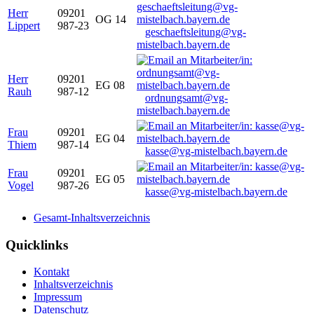
Herr
09201
OG 14
Lippert
987-23
geschaeftsleitung@vg-
mistelbach.bayern.de
Herr
09201
EG 08
Rauh
987-12
ordnungsamt@vg-
mistelbach.bayern.de
Frau
09201
EG 04
Thiem
987-14
kasse@vg-mistelbach.bayern.de
Frau
09201
EG 05
Vogel
987-26
kasse@vg-mistelbach.bayern.de
Gesamt-Inhaltsverzeichnis
Quicklinks
Kontakt
Inhaltsverzeichnis
Impressum
Datenschutz