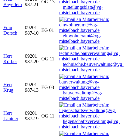
OG 13
Bayerlein
987-21
mitteilungsblatt@vg-
mistelbach.bayern.de
Frau
09201
EG 01
Dorsch
987-10
einwohneramt@vg-
mistelbach.bayern.de
Herr
09201
OG 11
Körber
987-20
technische.bauverwaltung@vg-
mistelbach.bayern.de
Herr
09201
EG 03
Krug
987-13
bauverwaltung@vg-
mistelbach.bayern.de
Herr
09201
OG 11
Lautner
987-19
liegenschaftsverwaltung@vg-
mistelbach.bayern.de