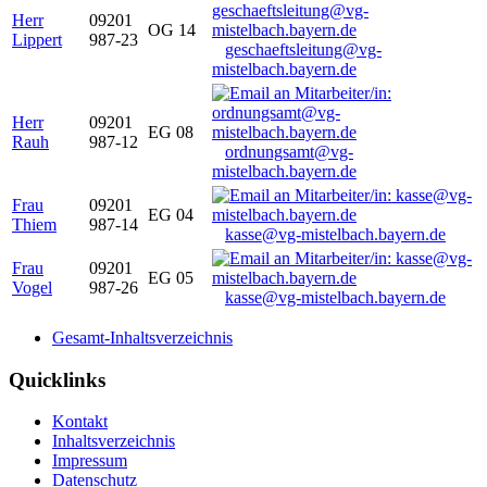
Herr
09201
OG 14
Lippert
987-23
geschaeftsleitung@vg-
mistelbach.bayern.de
Herr
09201
EG 08
Rauh
987-12
ordnungsamt@vg-
mistelbach.bayern.de
Frau
09201
EG 04
Thiem
987-14
kasse@vg-mistelbach.bayern.de
Frau
09201
EG 05
Vogel
987-26
kasse@vg-mistelbach.bayern.de
Gesamt-Inhaltsverzeichnis
Quicklinks
Kontakt
Inhaltsverzeichnis
Impressum
Datenschutz