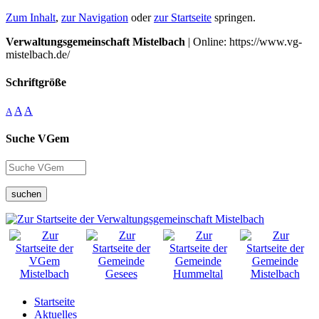
Zum Inhalt
,
zur Navigation
oder
zur Startseite
springen.
Verwaltungsgemeinschaft Mistelbach
| Online: https://www.vg-
mistelbach.de/
Schriftgröße
A
A
A
Suche VGem
suchen
Startseite
Aktuelles