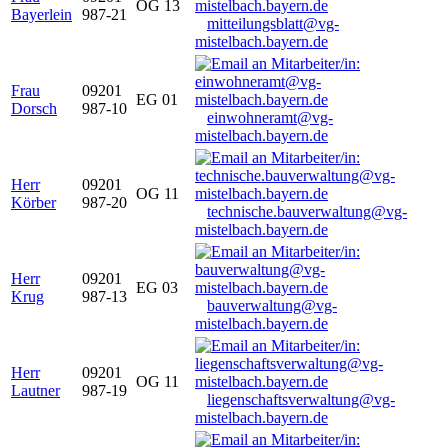
OG 13
Bayerlein
987-21
mitteilungsblatt@vg-
mistelbach.bayern.de
Frau
09201
EG 01
Dorsch
987-10
einwohneramt@vg-
mistelbach.bayern.de
Herr
09201
OG 11
Körber
987-20
technische.bauverwaltung@vg-
mistelbach.bayern.de
Herr
09201
EG 03
Krug
987-13
bauverwaltung@vg-
mistelbach.bayern.de
Herr
09201
OG 11
Lautner
987-19
liegenschaftsverwaltung@vg-
mistelbach.bayern.de