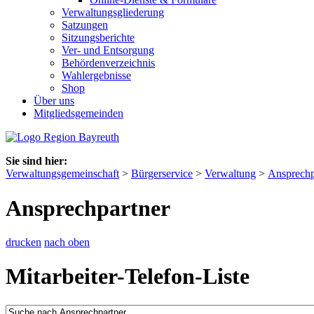
Verwaltungsgliederung
Satzungen
Sitzungsberichte
Ver- und Entsorgung
Behördenverzeichnis
Wahlergebnisse
Shop
Über uns
Mitgliedsgemeinden
Sie sind hier:
Verwaltungsgemeinschaft
>
Bürgerservice
>
Verwaltung
>
Ansprechp
Ansprechpartner
drucken
nach oben
Mitarbeiter-Telefon-Liste