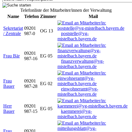
Telefonliste der Mitarbeiter/innen der Verwaltung
Name
Telefon
Zimmer
Mail
Sekretariat
09201
OG 13
/ Zentrale
987-0
poststelle@vg-
mistelbach.bayern.de
09201
Frau Bär
EG 05
987-16
finanzverwaltung@vg-
mistelbach.bayern.de
Frau
09201
EG 02
Bauer
987-28
einwohneramt@vg-
mistelbach.bayern.de
Herr
09201
EG 05
Bauer
987-15
kaemmerei@vg-
mistelbach.bayern.de
Frau
09201