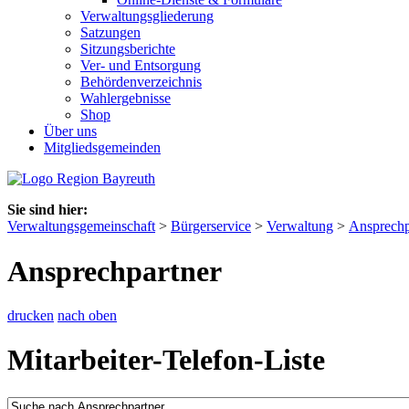
Verwaltungsgliederung
Satzungen
Sitzungsberichte
Ver- und Entsorgung
Behördenverzeichnis
Wahlergebnisse
Shop
Über uns
Mitgliedsgemeinden
Sie sind hier:
Verwaltungsgemeinschaft
>
Bürgerservice
>
Verwaltung
>
Ansprechp
Ansprechpartner
drucken
nach oben
Mitarbeiter-Telefon-Liste