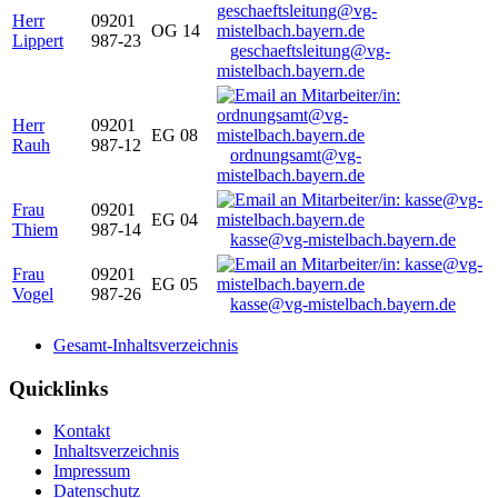
Herr
09201
OG 14
Lippert
987-23
geschaeftsleitung@vg-
mistelbach.bayern.de
Herr
09201
EG 08
Rauh
987-12
ordnungsamt@vg-
mistelbach.bayern.de
Frau
09201
EG 04
Thiem
987-14
kasse@vg-mistelbach.bayern.de
Frau
09201
EG 05
Vogel
987-26
kasse@vg-mistelbach.bayern.de
Gesamt-Inhaltsverzeichnis
Quicklinks
Kontakt
Inhaltsverzeichnis
Impressum
Datenschutz