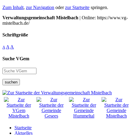
Zum Inhalt
,
zur Navigation
oder
zur Startseite
springen.
Verwaltungsgemeinschaft Mistelbach
| Online: https://www.vg-
mistelbach.de/
Schriftgröße
A
A
A
Suche VGem
suchen
Startseite
Aktuelles