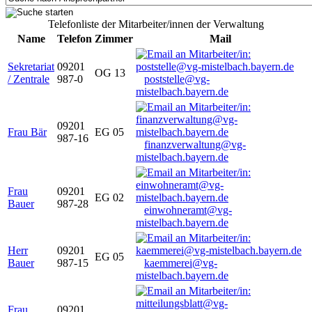
Telefonliste der Mitarbeiter/innen der Verwaltung
Name
Telefon
Zimmer
Mail
Sekretariat
09201
OG 13
/ Zentrale
987-0
poststelle@vg-
mistelbach.bayern.de
09201
Frau Bär
EG 05
987-16
finanzverwaltung@vg-
mistelbach.bayern.de
Frau
09201
EG 02
Bauer
987-28
einwohneramt@vg-
mistelbach.bayern.de
Herr
09201
EG 05
Bauer
987-15
kaemmerei@vg-
mistelbach.bayern.de
Frau
09201