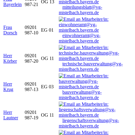
OG 13
Bayerlein
987-21
mitteilungsblatt@vg-
mistelbach.bayern.de
Frau
09201
EG 01
Dorsch
987-10
einwohneramt@vg-
mistelbach.bayern.de
Herr
09201
OG 11
Körber
987-20
technische.bauverwaltung@vg-
mistelbach.bayern.de
Herr
09201
EG 03
Krug
987-13
bauverwaltung@vg-
mistelbach.bayern.de
Herr
09201
OG 11
Lautner
987-19
liegenschaftsverwaltung@vg-
mistelbach.bayern.de