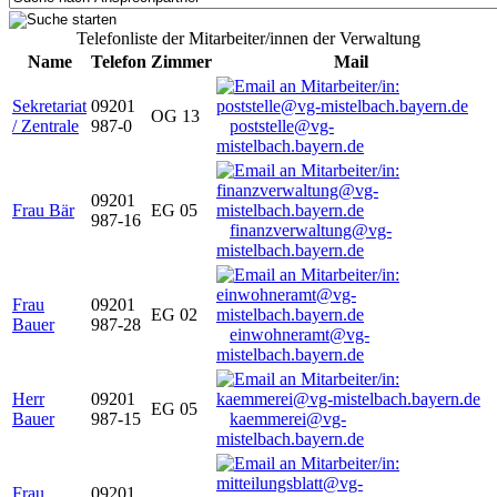
Telefonliste der Mitarbeiter/innen der Verwaltung
Name
Telefon
Zimmer
Mail
Sekretariat
09201
OG 13
/ Zentrale
987-0
poststelle@vg-
mistelbach.bayern.de
09201
Frau Bär
EG 05
987-16
finanzverwaltung@vg-
mistelbach.bayern.de
Frau
09201
EG 02
Bauer
987-28
einwohneramt@vg-
mistelbach.bayern.de
Herr
09201
EG 05
Bauer
987-15
kaemmerei@vg-
mistelbach.bayern.de
Frau
09201