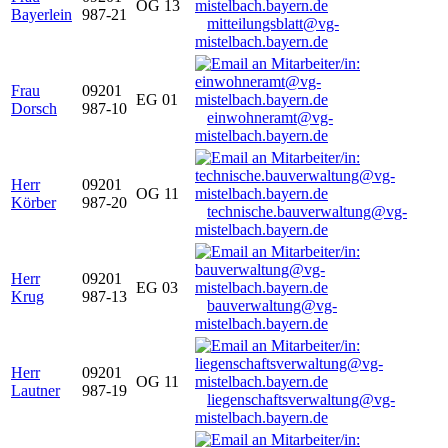
OG 13
Bayerlein
987-21
mitteilungsblatt@vg-
mistelbach.bayern.de
Frau
09201
EG 01
Dorsch
987-10
einwohneramt@vg-
mistelbach.bayern.de
Herr
09201
OG 11
Körber
987-20
technische.bauverwaltung@vg-
mistelbach.bayern.de
Herr
09201
EG 03
Krug
987-13
bauverwaltung@vg-
mistelbach.bayern.de
Herr
09201
OG 11
Lautner
987-19
liegenschaftsverwaltung@vg-
mistelbach.bayern.de