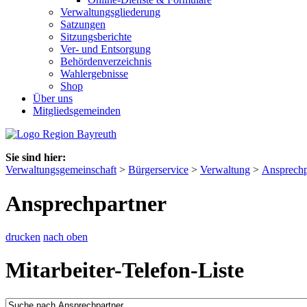
Verwaltungsgliederung
Satzungen
Sitzungsberichte
Ver- und Entsorgung
Behördenverzeichnis
Wahlergebnisse
Shop
Über uns
Mitgliedsgemeinden
Sie sind hier:
Verwaltungsgemeinschaft
>
Bürgerservice
>
Verwaltung
>
Ansprechp
Ansprechpartner
drucken
nach oben
Mitarbeiter-Telefon-Liste