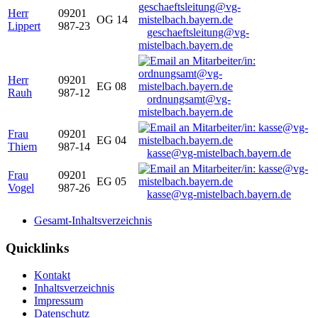
Herr
09201
OG 14
Lippert
987-23
geschaeftsleitung@vg-
mistelbach.bayern.de
Herr
09201
EG 08
Rauh
987-12
ordnungsamt@vg-
mistelbach.bayern.de
Frau
09201
EG 04
Thiem
987-14
kasse@vg-mistelbach.bayern.de
Frau
09201
EG 05
Vogel
987-26
kasse@vg-mistelbach.bayern.de
Gesamt-Inhaltsverzeichnis
Quicklinks
Kontakt
Inhaltsverzeichnis
Impressum
Datenschutz