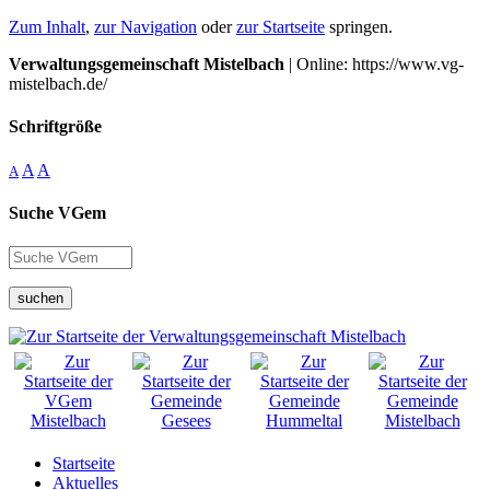
Zum Inhalt
,
zur Navigation
oder
zur Startseite
springen.
Verwaltungsgemeinschaft Mistelbach
| Online: https://www.vg-
mistelbach.de/
Schriftgröße
A
A
A
Suche VGem
suchen
Startseite
Aktuelles