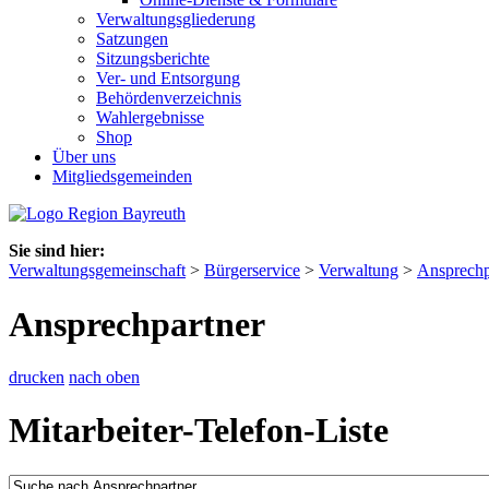
Verwaltungsgliederung
Satzungen
Sitzungsberichte
Ver- und Entsorgung
Behördenverzeichnis
Wahlergebnisse
Shop
Über uns
Mitgliedsgemeinden
Sie sind hier:
Verwaltungsgemeinschaft
>
Bürgerservice
>
Verwaltung
>
Ansprechp
Ansprechpartner
drucken
nach oben
Mitarbeiter-Telefon-Liste