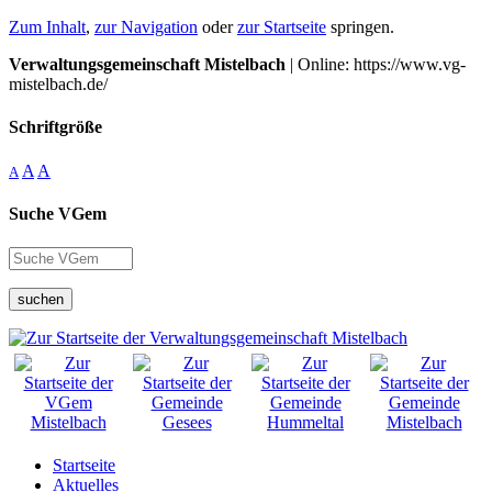
Zum Inhalt
,
zur Navigation
oder
zur Startseite
springen.
Verwaltungsgemeinschaft Mistelbach
| Online: https://www.vg-
mistelbach.de/
Schriftgröße
A
A
A
Suche VGem
suchen
Startseite
Aktuelles