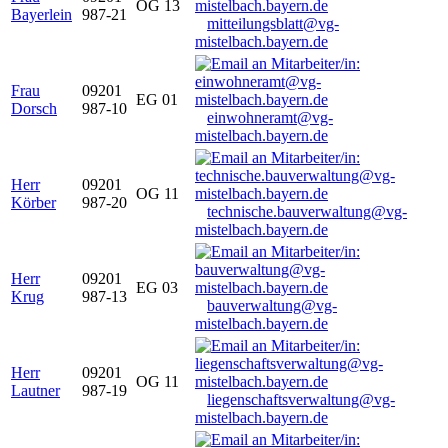
OG 13
Bayerlein
987-21
mitteilungsblatt@vg-
mistelbach.bayern.de
Frau
09201
EG 01
Dorsch
987-10
einwohneramt@vg-
mistelbach.bayern.de
Herr
09201
OG 11
Körber
987-20
technische.bauverwaltung@vg-
mistelbach.bayern.de
Herr
09201
EG 03
Krug
987-13
bauverwaltung@vg-
mistelbach.bayern.de
Herr
09201
OG 11
Lautner
987-19
liegenschaftsverwaltung@vg-
mistelbach.bayern.de