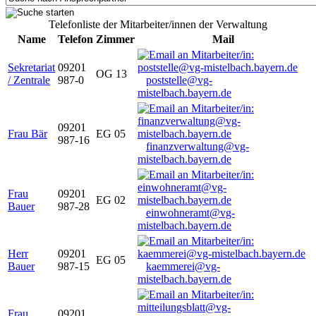
Telefonliste der Mitarbeiter/innen der Verwaltung
Name
Telefon
Zimmer
Mail
Sekretariat
09201
OG 13
/ Zentrale
987-0
poststelle@vg-
mistelbach.bayern.de
09201
Frau Bär
EG 05
987-16
finanzverwaltung@vg-
mistelbach.bayern.de
Frau
09201
EG 02
Bauer
987-28
einwohneramt@vg-
mistelbach.bayern.de
Herr
09201
EG 05
Bauer
987-15
kaemmerei@vg-
mistelbach.bayern.de
Frau
09201