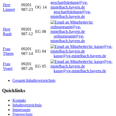
Herr
09201
OG 14
Lippert
987-23
geschaeftsleitung@vg-
mistelbach.bayern.de
Herr
09201
EG 08
Rauh
987-12
ordnungsamt@vg-
mistelbach.bayern.de
Frau
09201
EG 04
Thiem
987-14
kasse@vg-mistelbach.bayern.de
Frau
09201
EG 05
Vogel
987-26
kasse@vg-mistelbach.bayern.de
Gesamt-Inhaltsverzeichnis
Quicklinks
Kontakt
Inhaltsverzeichnis
Impressum
Datenschutz