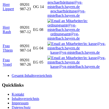
Herr
09201
OG 14
Lippert
987-23
geschaeftsleitung@vg-
mistelbach.bayern.de
Herr
09201
EG 08
Rauh
987-12
ordnungsamt@vg-
mistelbach.bayern.de
Frau
09201
EG 04
Thiem
987-14
kasse@vg-mistelbach.bayern.de
Frau
09201
EG 05
Vogel
987-26
kasse@vg-mistelbach.bayern.de
Gesamt-Inhaltsverzeichnis
Quicklinks
Kontakt
Inhaltsverzeichnis
Impressum
Datenschutz