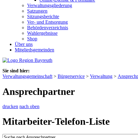
Verwaltungsgliederung
Satzungen
Sitzungsberichte
Ver- und Entsorgung
Behördenverzeichnis
Wahlergebnisse
Shop
Über uns
Mitgliedsgemeinden
Sie sind hier:
Verwaltungsgemeinschaft
>
Bürgerservice
>
Verwaltung
>
Ansprechp
Ansprechpartner
drucken
nach oben
Mitarbeiter-Telefon-Liste