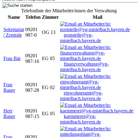
Telefonliste der Mitarbeiter/innen der Verwaltung
Name
Telefon
Zimmer
Mail
Sekretariat
09201
OG 13
/ Zentrale
987-0
poststelle@vg-
mistelbach.bayern.de
09201
Frau Bär
EG 05
987-16
finanzverwaltung@vg-
mistelbach.bayern.de
Frau
09201
EG 02
Bauer
987-28
einwohneramt@vg-
mistelbach.bayern.de
Herr
09201
EG 05
Bauer
987-15
kaemmerei@vg-
mistelbach.bayern.de
Frau
09201