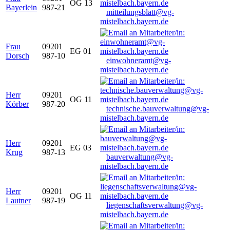
OG 13
Bayerlein
987-21
mitteilungsblatt@vg-
mistelbach.bayern.de
Frau
09201
EG 01
Dorsch
987-10
einwohneramt@vg-
mistelbach.bayern.de
Herr
09201
OG 11
Körber
987-20
technische.bauverwaltung@vg-
mistelbach.bayern.de
Herr
09201
EG 03
Krug
987-13
bauverwaltung@vg-
mistelbach.bayern.de
Herr
09201
OG 11
Lautner
987-19
liegenschaftsverwaltung@vg-
mistelbach.bayern.de