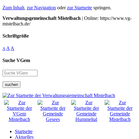
Zum Inhalt
,
zur Navigation
oder
zur Startseite
springen.
Verwaltungsgemeinschaft Mistelbach
| Online: https://www.vg-
mistelbach.de/
Schriftgröße
A
A
A
Suche VGem
suchen
Startseite
Aktuelles